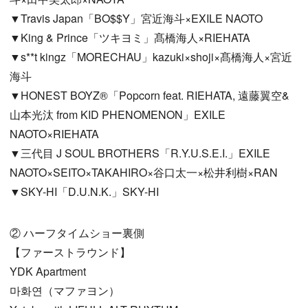
▼Travis Japan「BO$$Y」宮近海斗×EXILE NAOTO
▼King & Prince「ツキヨミ」髙橋海人×RIEHATA
▼s**t kingz「MORECHAU」kazuki×shoji×髙橋海人×宮近
海斗
▼HONEST BOYZ®「Popcorn feat. RIEHATA, 遠藤翼空&
山本光汰 from KID PHENOMENON」EXILE
NAOTO×RIEHATA
▼三代目 J SOUL BROTHERS「R.Y.U.S.E.I.」EXILE
NAOTO×SEITO×TAKAHIRO×谷口太一×松井利樹×RAN
▼SKY-HI「D.U.N.K.」SKY-HI
② ハーフタイムショー裏側
【ファーストラウンド】
YDK Apartment
마화연（マファヨン）