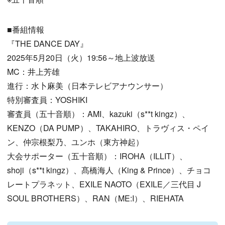
■番組情報
『THE DANCE DAY』
2025年5月20日（火）19:56～地上波放送
MC：井上芳雄
進行：水卜麻美（日本テレビアナウンサー）
特別審査員：YOSHIKI
審査員（五十音順）：AMI、kazuki（s**t kingz）、
KENZO（DA PUMP）、TAKAHIRO、トラヴィス・ペイ
ン、仲宗根梨乃、ユンホ（東方神起）
大会サポーター（五十音順）：IROHA（ILLIT）、
shoji（s**t kingz）、髙橋海人（King & Prince）、チョコ
レートプラネット、EXILE NAOTO（EXILE／三代目 J
SOUL BROTHERS）、RAN（ME:I）、RIEHATA