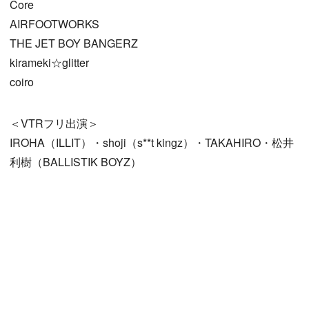
Core
AIRFOOTWORKS
THE JET BOY BANGERZ
kirameki☆glitter
coiro
＜VTRフリ出演＞
IROHA（ILLIT）・shoji（s**t kingz）・TAKAHIRO・松井
利樹（BALLISTIK BOYZ）