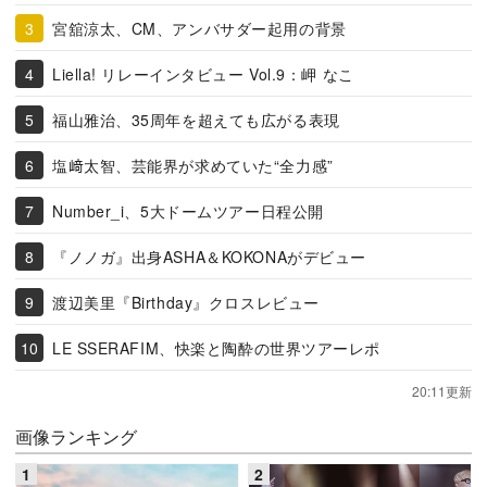
宮舘涼太、CM、アンバサダー起用の背景
Liella! リレーインタビュー Vol.9：岬 なこ
福山雅治、35周年を超えても広がる表現
塩﨑太智、芸能界が求めていた“全力感”
Number_i、5大ドームツアー日程公開
『ノノガ』出身ASHA＆KOKONAがデビュー
渡辺美里『Birthday』クロスレビュー
LE SSERAFIM、快楽と陶酔の世界ツアーレポ
20:11更新
画像ランキング