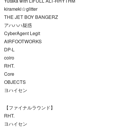
Yutaka with LIFULL ALT-RHYTHM
kirameki☆glitter
THE JET BOY BANGERZ
アハハハ疑惑
CyberAgent Legit
AIRFOOTWORKS
DP-L
coiro
RHT.
Core
OBJECTS
ヨハイセン
【ファイナルラウンド】
RHT.
ヨハイセン