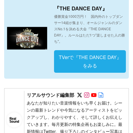
『THE DANCE DAY』
優勝賞金1000万円！ 国内外のトップダン
サー14組が集まり、オールジャンルのダン
スNo.1を決める大会『THE DANCE
DAY』。ルールはただ1つ"楽しませた人の勝
ち"。
TVerで『THE DANCE DAY』
をみる
Follow on SNS
Follow on SNS
Follow on SN
Author web 
リアルサウンド編集部
あなたが知りたい音楽情報をいち早くお届け。シー
ンの最新トレンドや今気になるアーティストをピッ
クアップし、わかりやすく、そして詳しくお伝えし
ていきます。毎月更新の特集企画もお楽しみに。最
新情報はTwitter、撮り下ろしのインタビュー写真は