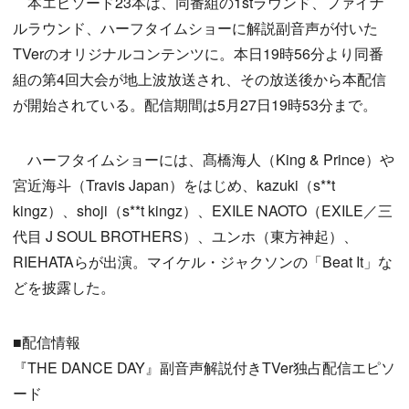
本エピソード23本は、同番組の1stラウンド、ファイナ
ルラウンド、ハーフタイムショーに解説副音声が付いた
TVerのオリジナルコンテンツに。本日19時56分より同番
組の第4回大会が地上波放送され、その放送後から本配信
が開始されている。配信期間は5月27日19時53分まで。
ハーフタイムショーには、髙橋海人（King & Prince）や
宮近海斗（Travis Japan）をはじめ、kazuki（s**t
kingz）、shoji（s**t kingz）、EXILE NAOTO（EXILE／三
代目 J SOUL BROTHERS）、ユンホ（東方神起）、
RIEHATAらが出演。マイケル・ジャクソンの「Beat It」な
どを披露した。
■配信情報
『THE DANCE DAY』副音声解説付きTVer独占配信エピソ
ード