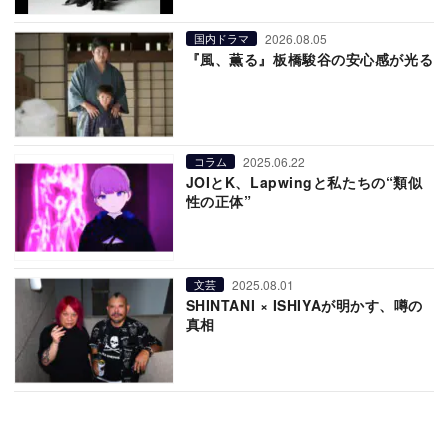
2026.08.05
国内ドラマ
『風、薫る』板橋駿谷の安心感が光る
2025.06.22
コラム
JOIとK、Lapwingと私たちの“類似
性の正体”
2025.08.01
文芸
SHINTANI × ISHIYAが明かす、噂の
真相