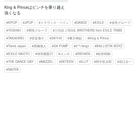
King & Princeはピンチを乗り越え
強くなる
KPOP
JPOP
トラヴィス・ペイン
DANCE
EXILE
女性グループ
YOSHIKI
男性グループ
三代目 J SOUL BROTHERS from EXILE TRIBE
TAKAHIRO
宮近海斗
SKY-HI
東方神起
King & Prince
Travis Japan
髙橋海人
DA PUMP
s**t kingz
BALLISTIK BOYZ
EXILE NAOTO
仲宗根梨乃
ユンホ
RIEHATA
松井利樹
THE DANCE DAY
MAZZEL
DXTEEN
ILLIT
田中笑太郎
谷口太一
NAOYA