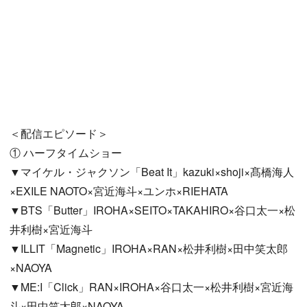
＜配信エピソード＞
① ハーフタイムショー
▼マイケル・ジャクソン「Beat It」kazuki×shoji×髙橋海人
×EXILE NAOTO×宮近海斗×ユンホ×RIEHATA
▼BTS「Butter」IROHA×SEITO×TAKAHIRO×谷口太一×松
井利樹×宮近海斗
▼ILLIT「Magnetic」IROHA×RAN×松井利樹×田中笑太郎
×NAOYA
▼ME:I「Click」RAN×IROHA×谷口太一×松井利樹×宮近海
斗×田中笑太郎×NAOYA