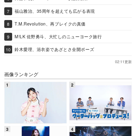
福山雅治、35周年を超えても広がる表現
T.M.Revolution、再ブレイクの真価
M!LK 佐野勇斗、大忙しのニューヨーク旅行
鈴木愛理、浴衣姿であざとさ全開ポーズ
02:11更新
画像ランキング