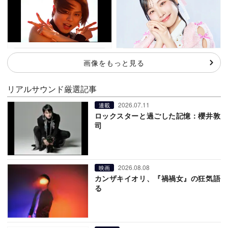
画像をもっと見る
リアルサウンド厳選記事
2026.07.11
連載
ロックスターと過ごした記憶：櫻井敦
司
2026.08.08
映画
カンザキイオリ、『禍禍女』の狂気語
る