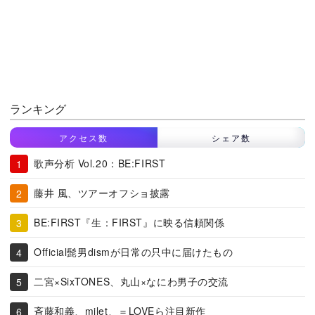
ランキング
アクセス数
シェア数
歌声分析 Vol.20：BE:FIRST
藤井 風、ツアーオフショ披露
BE:FIRST『生：FIRST』に映る信頼関係
Official髭男dismが日常の只中に届けたもの
二宮×SixTONES、丸山×なにわ男子の交流
斉藤和義、milet、＝LOVEら注目新作