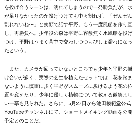
を投げ合うシーンは、濡れてしまうので一発勝負だが、水
が足りなかったのか投げつけても中々割れず、「ぜんぜん
割れないね〜」と笑顔で話す平野。もう一度風船を作り直
し、再勝負へ。少年役の森は平野に容赦無く水風船を投げ
つけ、平野はうまく背中で交わしつつもびしょ濡れになっ
たという。
また、カメラが回っていないところでも少年と平野の掛
け合いが多く、実際の芝生を植えたセットでは、花を踏ま
ないように慎重に歩く平野がスムーズに歩けるよう花の位
置を変えたり、少年に優しく植物について教える微笑まし
い一幕も見られた。さらに、5月27日から池田模範堂公式
YouTubeチャンネルにて、ショートメイキング動画を公開
予定とのことだ。