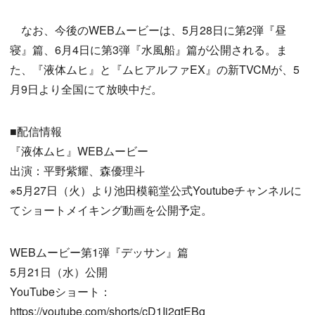
なお、今後のWEBムービーは、5月28日に第2弾『昼
寝』篇、6月4日に第3弾『水風船』篇が公開される。ま
た、『液体ムヒ』と『ムヒアルファEX』の新TVCMが、5
月9日より全国にて放映中だ。
■配信情報
『液体ムヒ』WEBムービー
出演：平野紫耀、森優理斗
※5月27日（火）より池田模範堂公式Youtubeチャンネルに
てショートメイキング動画を公開予定。
WEBムービー第1弾『デッサン』篇
5月21日（水）公開
YouTubeショート：
https://youtube.com/shorts/cD1Ij2qtEBg