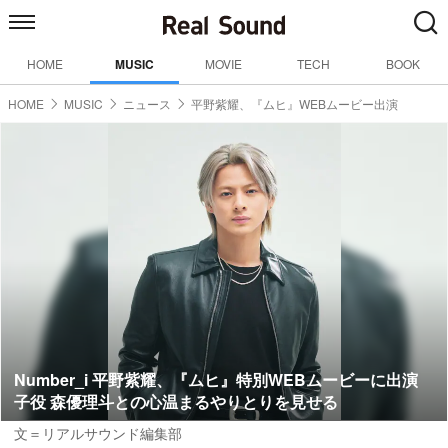
HOME
MUSIC
MOVIE
TECH
BOOK
HOME
MUSIC
ニュース
平野紫耀、『ムヒ』WEBムービー出演
Number_i 平野紫耀、『ムヒ』特別WEBムービーに出演
子役 森優理斗との心温まるやりとりを見せる
文＝リアルサウンド編集部