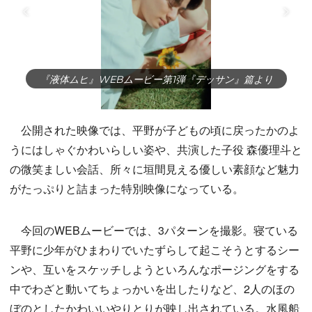
『液体ムヒ』WEBムービー第1弾『デッサン』篇より
公開された映像では、平野が子どもの頃に戻ったかのよ
うにはしゃぐかわいらしい姿や、共演した子役 森優理斗と
の微笑ましい会話、所々に垣間見える優しい素顔など魅力
がたっぷりと詰まった特別映像になっている。
今回のWEBムービーでは、3パターンを撮影。寝ている
平野に少年がひまわりでいたずらして起こそうとするシー
ンや、互いをスケッチしようといろんなポージングをする
中でわざと動いてちょっかいを出したりなど、2人のほの
ぼのとしたかわいいやりとりが映し出されている。水風船