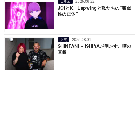
2025.06.22
コラム
JOIとK、Lapwingと私たちの“類似
性の正体”
2025.08.01
文芸
SHINTANI × ISHIYAが明かす、噂の
真相