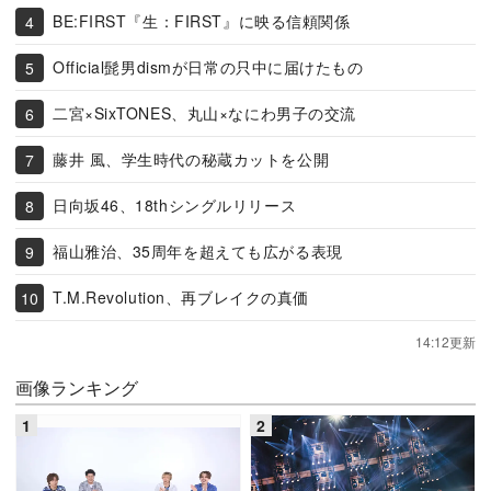
BE:FIRST『生：FIRST』に映る信頼関係
Official髭男dismが日常の只中に届けたもの
二宮×SixTONES、丸山×なにわ男子の交流
藤井 風、学生時代の秘蔵カットを公開
日向坂46、18thシングルリリース
福山雅治、35周年を超えても広がる表現
T.M.Revolution、再ブレイクの真価
14:12更新
画像ランキング