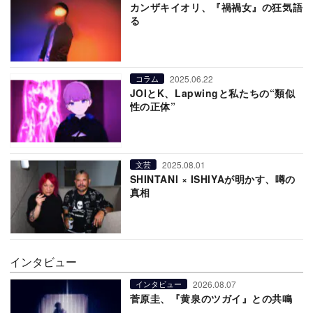
カンザキイオリ、『禍禍女』の狂気語
る
2025.06.22
コラム
JOIとK、Lapwingと私たちの“類似
性の正体”
2025.08.01
文芸
SHINTANI × ISHIYAが明かす、噂の
真相
インタビュー
2026.08.07
インタビュー
菅原圭、『黄泉のツガイ』との共鳴