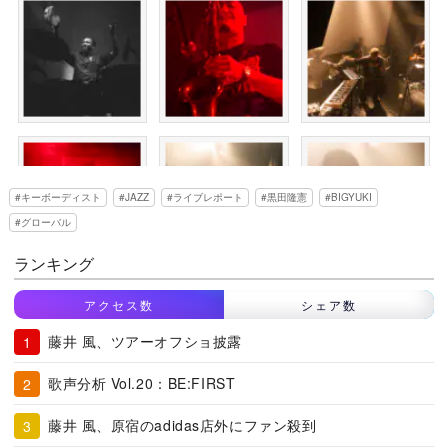
キーボーディスト
JAZZ
ライブレポート
黒田隆憲
BIGYUKI
グローバル
ランキング
アクセス数
シェア数
藤井 風、ツアーオフショ披露
歌声分析 Vol.20：BE:FIRST
藤井 風、原宿のadidas店外にファン殺到