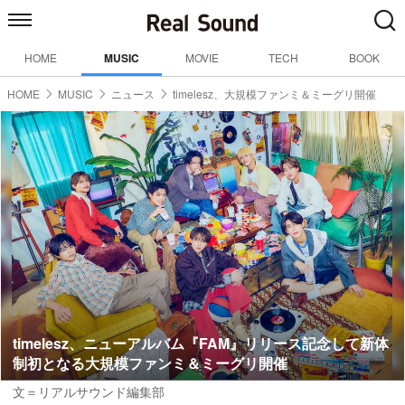
HOME
MUSIC
MOVIE
TECH
BOOK
HOME
MUSIC
ニュース
timelesz、大規模ファンミ＆ミーグリ開催
timelesz、ニューアルバム『FAM』リリース記念して新体
制初となる大規模ファンミ＆ミーグリ開催
文＝リアルサウンド編集部