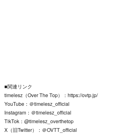
■関連リンク
timelesz（Over The Top）：https://ovtp.jp/
YouTube：＠timelesz_official
Instagram：＠timelesz_official
TikTok：@timelesz_overthetop
X（旧Twitter）：＠OVTT_official