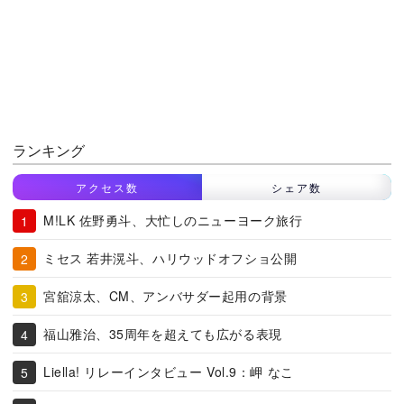
ランキング
アクセス数
シェア数
M!LK 佐野勇斗、大忙しのニューヨーク旅行
ミセス 若井滉斗、ハリウッドオフショ公開
宮舘涼太、CM、アンバサダー起用の背景
福山雅治、35周年を超えても広がる表現
Liella! リレーインタビュー Vol.9：岬 なこ