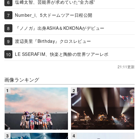
塩﨑太智、芸能界が求めていた“全力感”
Number_i、5大ドームツアー日程公開
『ノノガ』出身ASHA＆KOKONAがデビュー
渡辺美里『Birthday』クロスレビュー
LE SSERAFIM、快楽と陶酔の世界ツアーレポ
21:11更新
画像ランキング