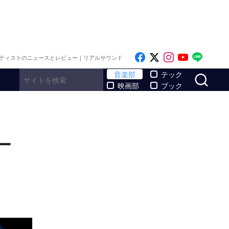
Like on Facebook
Follow on x
Follow on I
Follow o
Follo
ティストのニュースとレビュー｜リアルサウンド
サ
音楽部
テック
映画部
ブック
ー