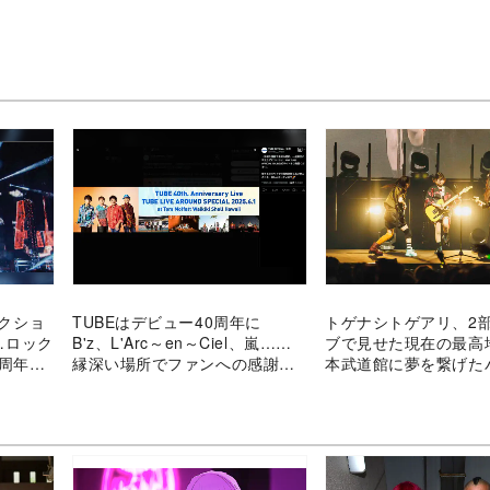
ナクショ
TUBEはデビュー40周年に
トゲナシトゲアリ、2
……ロック
B'z、L'Arc～en～Ciel、嵐……
ブで見せた現在の最高
0周年バ
縁深い場所でファンへの感謝を
本武道館に夢を繋げた
伝えるハワイ公演
コ横浜公演