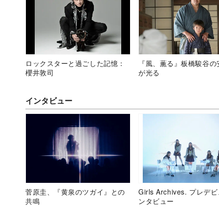
ロックスターと過ごした記憶：
『風、薫る』板橋駿谷の
櫻井敦司
が光る
インタビュー
菅原圭、『黄泉のツガイ』との
Girls Archives. プレ
共鳴
ンタビュー