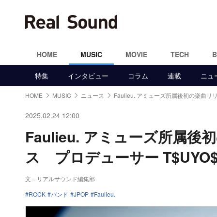
HOME
MUSIC
MOVIE
TECH
特集
インタビュー
コラム
連載
ニュ
HOME
MUSIC
ニュース
Faulieu. アミューズ所属後初の楽曲リ
2025.02.24 12:00
Faulieu. アミューズ所属
ス プロデューサー T$UYO
文＝リアルサウンド編集部
ROCK
バンド
JPOP
Faulieu.