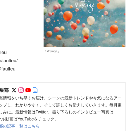
「Voyage」
lieu
faulieu/
faulieu
Follow on SNS
Follow on SNS
Follow on SNS
Author web site
集部
楽情報をいち早くお届け。シーンの最新トレンドや今気になるアー
ップし、わかりやすく、そして詳しくお伝えしていきます。毎月更
みに。最新情報はTwitter、撮り下ろしのインタビュー写真は
ジナル動画はYouTubeをチェック。
部の記事一覧はこちら