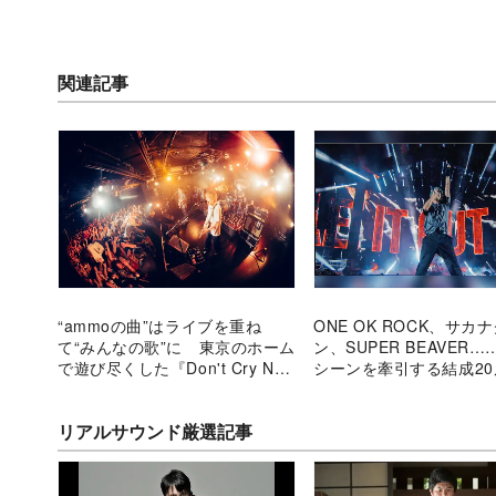
関連記事
“ammoの曲”はライブを重ね
ONE OK ROCK、サカ
て“みんなの歌”に 東京のホーム
ン、SUPER BEAVER
で遊び尽くした『Don't Cry No
シーンを牽引する結成2
Tour 百ノ位編』
ンドの歩み
リアルサウンド厳選記事