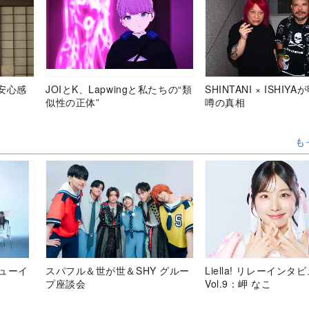
安心感
JOIとK、Lapwingと私たちの“類
SHINTANI × ISHIY
似性の正体”
噂の真相
も
デビューイ
スパフル＆世が世＆SHY グルー
Liella! リレーインタ
プ座談会
Vol.9：岬 なこ