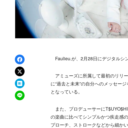
Facebookでシェア
Faulieu.が、2月28日にデジタル
xでポスト
アミューズに所属して最初のリリー
はてなブックマーク
に“過去と未来”の自分へのメッセー
となっている。
LINEで送る
また、プロデューサーにT$UYO$HI（Th
の楽曲に比べてシンプルかつ疾走感
プローチ、ストロークなどから細かい