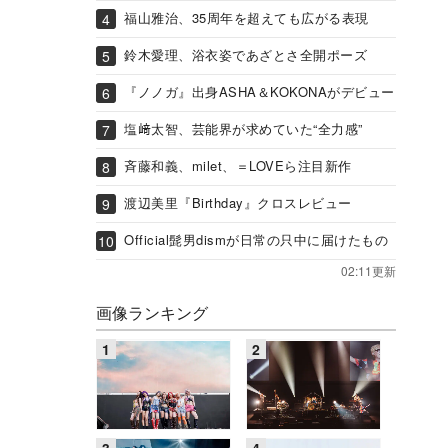
福山雅治、35周年を超えても広がる表現
鈴木愛理、浴衣姿であざとさ全開ポーズ
『ノノガ』出身ASHA＆KOKONAがデビュー
塩﨑太智、芸能界が求めていた“全力感”
斉藤和義、milet、＝LOVEら注目新作
渡辺美里『Birthday』クロスレビュー
Official髭男dismが日常の只中に届けたもの
02:11更新
画像ランキング