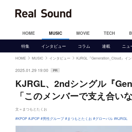
HOME
MUSIC
MOVIE
TECH
特集
インタビュー
コラム
連載
ニュ
HOME
MUSIC
インタビュー
KJRGL『Generation_Cloud』
2025.01.29 19:00
PR
KJRGL、2ndシングル『Gen
「このメンバーで支え合い
文＝まつもとたくお
KPOP
JPOP
男性グループ
まつもとたくお
グローバル
KJRGL