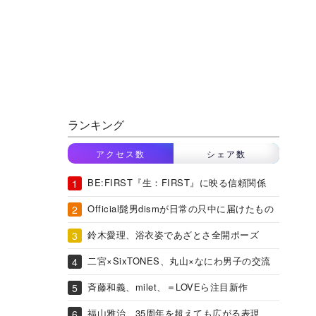
ランキング
アクセス数
シェア数
BE:FIRST『生：FIRST』に映る信頼関係
Official髭男dismが日常の只中に届けたもの
鈴木愛理、浴衣姿であざとさ全開ポーズ
二宮×SixTONES、丸山×なにわ男子の交流
斉藤和義、milet、＝LOVEら注目新作
福山雅治、35周年を超えても広がる表現