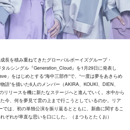
成長を積み重ねてきたグローバルボーイズグループ・
ルシングル『Generation_Cloud』を1月29日に発表し
lue wave」をはじめとする“海中三部作”で、“一度は夢をあきらめ
”を描いた6人のメンバー（AKIRA、KOUKI、DIEN、
は、今回のリリースを機に新たなステージへと進んでいく。水中から
った今、何を夢見て雲の上まで行こうとしているのか。リア
ーでは、初の単独公演を振り返るとともに、新曲に関するこ
それぞれが率直な思いを口にした。（まつもとたくお）