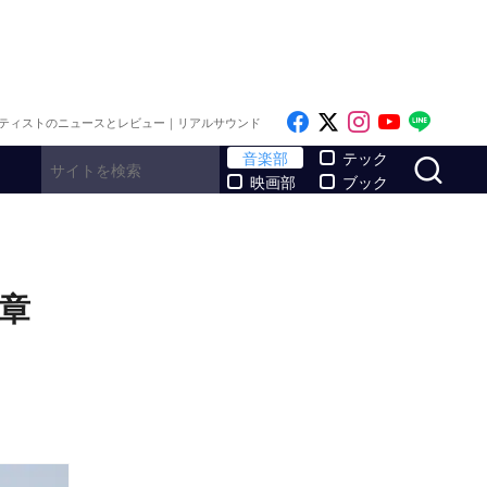
Like on Facebook
Follow on x
Follow on I
Follow o
Follo
ティストのニュースとレビュー｜リアルサウンド
サ
音楽部
テック
映画部
ブック
る新章