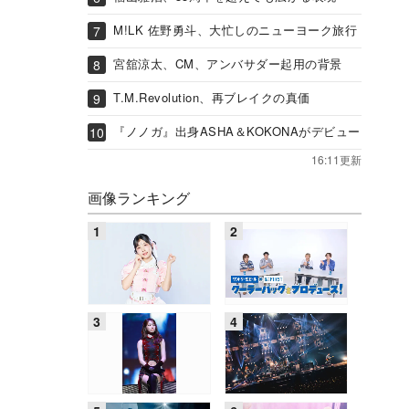
M!LK 佐野勇斗、大忙しのニューヨーク旅行
宮舘涼太、CM、アンバサダー起用の背景
T.M.Revolution、再ブレイクの真価
『ノノガ』出身ASHA＆KOKONAがデビュー
16:11更新
画像ランキング