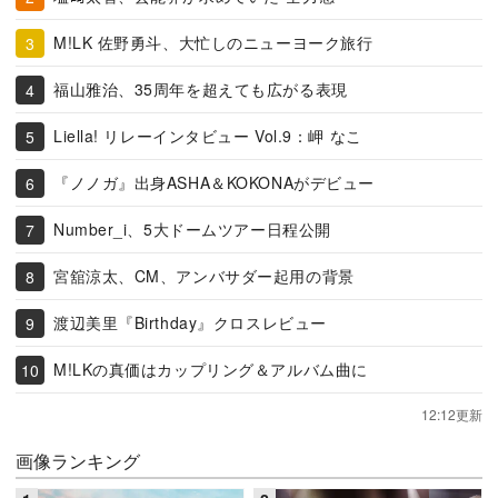
M!LK 佐野勇斗、大忙しのニューヨーク旅行
福山雅治、35周年を超えても広がる表現
Liella! リレーインタビュー Vol.9：岬 なこ
『ノノガ』出身ASHA＆KOKONAがデビュー
Number_i、5大ドームツアー日程公開
宮舘涼太、CM、アンバサダー起用の背景
渡辺美里『Birthday』クロスレビュー
M!LKの真価はカップリング＆アルバム曲に
12:12更新
画像ランキング