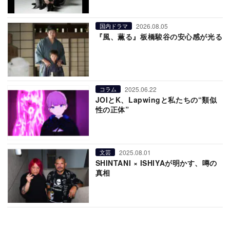
2026.08.05
国内ドラマ
『風、薫る』板橋駿谷の安心感が光る
2025.06.22
コラム
JOIとK、Lapwingと私たちの“類似
性の正体”
2025.08.01
文芸
SHINTANI × ISHIYAが明かす、噂の
真相