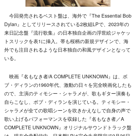
今回発売されるベスト盤は、海外で『The Essential Bob
Dylan』としてリリースされている2枚組LPで、2023年の
来日記念盤『流行歌集』の日本独自企画の浮世絵ジャケッ
トスリックを表1に挿入。帯も桜柄の新規デザインで、海
外でも注目されるような日本独自の和風デザインとなって
いる。
映画『名もなき者/A COMPLETE UNKNOWN』は、ボ
ブ・ディランの1960年代、激動の日々を完全映画化したも
ので、主演のティモシー・シャラメが、歌もギター演奏も
自らこなし、ボブ・ディランを演じている。ティモシー・
シャラメが全ての歌唱シーンを吹きかえなしで自身の声で
歌い上げるパフォーマンスを収録した『名もなき者／A
COMPLETE UNKNOWN』オリジナルサウンドトラック盤
は、現在全曲配信中。日本盤LPは完全生産限定で2月26日