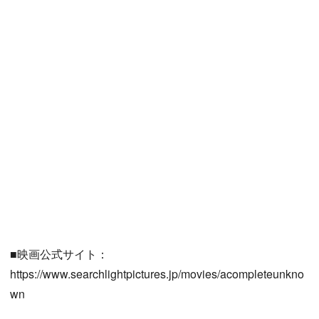
■映画公式サイト：
https://www.searchlightpictures.jp/movies/acompleteunkno
wn