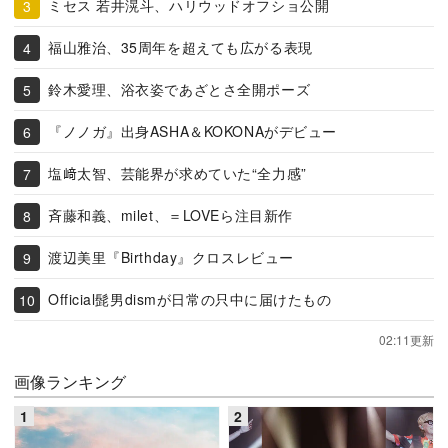
ミセス 若井滉斗、ハリウッドオフショ公開
福山雅治、35周年を超えても広がる表現
鈴木愛理、浴衣姿であざとさ全開ポーズ
『ノノガ』出身ASHA＆KOKONAがデビュー
塩﨑太智、芸能界が求めていた“全力感”
斉藤和義、milet、＝LOVEら注目新作
渡辺美里『Birthday』クロスレビュー
Official髭男dismが日常の只中に届けたもの
02:11更新
画像ランキング