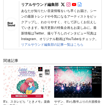
Follow on SNS
Follow on SNS
Follow on SN
Author web 
リアルサウンド編集部
あなたが知りたい音楽情報をいち早くお届け。シー
ンの最新トレンドや今気になるアーティストをピッ
クアップし、わかりやすく、そして詳しくお伝えし
ていきます。毎月更新の特集企画もお楽しみに。最
新情報はTwitter、撮り下ろしのインタビュー写真は
Instagram、オリジナル動画はYouTubeをチェック。
リアルサウンド編集部の記事一覧はこちら
関連記事
B’z、スタレビら『ときメモ』楽曲
サザン、B'zら数年ぶりの大規模全