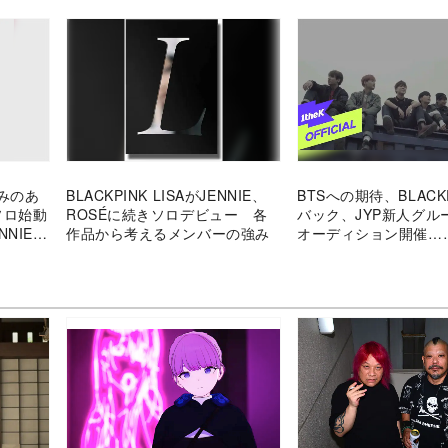
深みのあ
BLACKPINK LISAがJENNIE、
BTSへの期待、BLACK
ソロ始動
ROSÉに続きソロデビュー 各
バック、JYP新人グル
NIE、
作品から考えるメンバーの強み
オーディション開催……
振り返る
K-POPシーンの動向