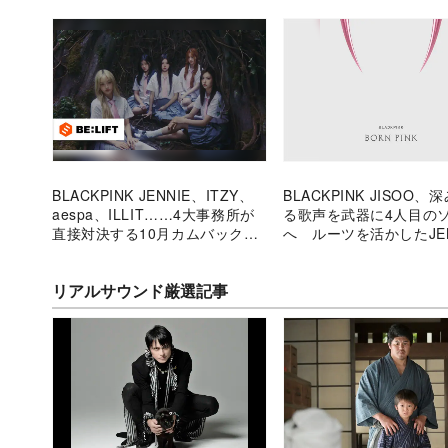
BLACKPINK JENNIE、ITZY、
BLACKPINK JISOO、
aespa、ILLIT……4大事務所が
る歌声を武器に4人目の
直接対決する10月カムバックの
へ ルーツを活かしたJEN
覇者は？
ROSÉ、LISAの各曲も
リアルサウンド厳選記事