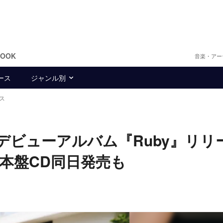
BOOK
音楽・アー
ース
ジャンル別
ス
、ソロデビューアルバム『Ruby』リリ
本盤CD同日発売も