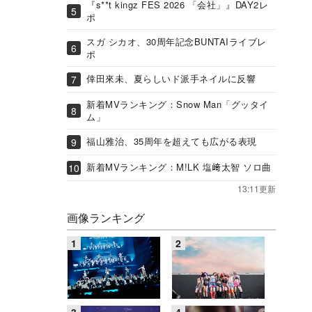
『s**t kingz FES 2026 「会社」』DAY2レ
ポ
スガ シカオ、30周年記念BUNTAIライブレ
ポ
倖田來未、夏らしいド派手ネイルに反響
新着MVランキング：Snow Man「グッタイ
ム」
福山雅治、35周年を超えても広がる表現
新着MVランキング：M!LK 塩﨑太智 ソロ曲
13:11更新
画像ランキング