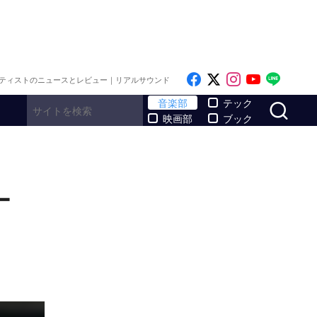
Like on Facebook
Follow on x
Follow on I
Follow o
Follo
ティストのニュースとレビュー｜リアルサウンド
サ
音楽部
テック
映画部
ブック
ー