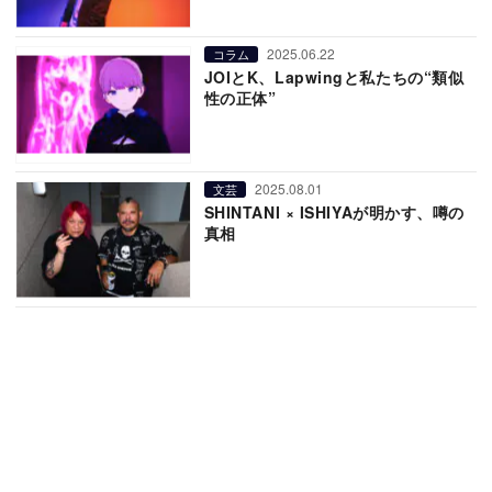
2025.06.22
コラム
JOIとK、Lapwingと私たちの“類似
性の正体”
2025.08.01
文芸
SHINTANI × ISHIYAが明かす、噂の
真相