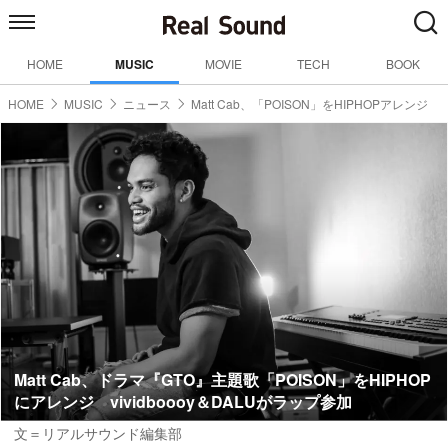
HOME
MUSIC
MOVIE
TECH
BOOK
HOME
MUSIC
ニュース
Matt Cab、「POISON」をHIPHOPアレンジ
Matt Cab、ドラマ『GTO』主題歌「POISON」をHIPHOP
にアレンジ vividboooy＆DALUがラップ参加
文＝リアルサウンド編集部