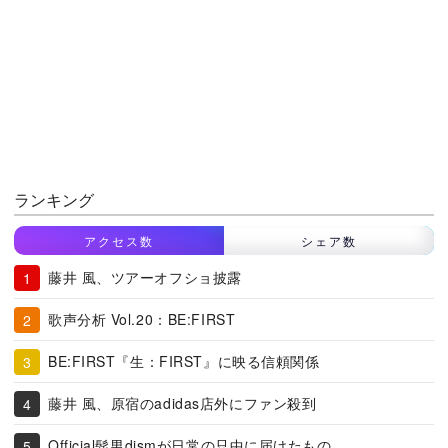
ランキング
アクセス数
シェア数
藤井 風、ツアーオフショ披露
歌声分析 Vol.20：BE:FIRST
BE:FIRST『生：FIRST』に映る信頼関係
藤井 風、原宿のadidas店外にファン殺到
Official髭男dismが日常の只中に届けたもの