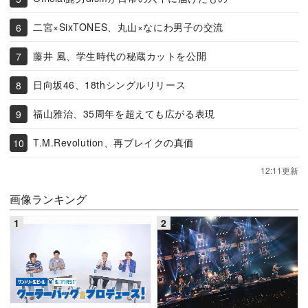
二宮×SixTONES、丸山×なにわ男子の交流
藤井 風、学生時代の秘蔵カットを公開
日向坂46、18thシングルリリース
福山雅治、35周年を超えても広がる表現
T.M.Revolution、再ブレイクの真価
12:11更新
画像ランキング