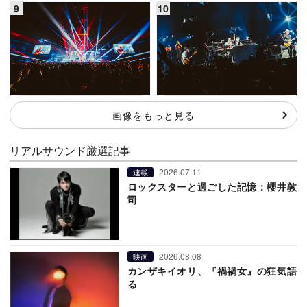
画像をもっと見る
リアルサウンド厳選記事
2026.07.11
連載
ロックスターと過ごした記憶：櫻井敦
司
2026.08.08
映画
カンザキイオリ、『禍禍女』の狂気語
る