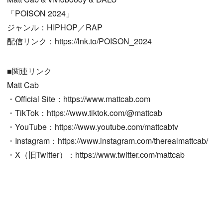
「POISON 2024」
ジャンル：HIPHOP／RAP
配信リンク：https://lnk.to/POISON_2024
■関連リンク
Matt Cab
・Official Site：https://www.mattcab.com
・TikTok：https://www.tiktok.com/@mattcab
・YouTube：https://www.youtube.com/mattcabtv
・Instagram：https://www.instagram.com/therealmattcab/
・X（旧Twitter）：https://www.twitter.com/mattcab