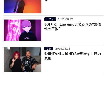
2025.06.22
コラム
JOIとK、Lapwingと私たちの“類似
性の正体”
2025.08.01
文芸
SHINTANI × ISHIYAが明かす、噂の
真相