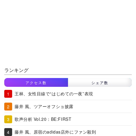
ランキング
アクセス数
シェア数
王林、女性目線で“はじめての一夜”表現
藤井 風、ツアーオフショ披露
歌声分析 Vol.20：BE:FIRST
藤井 風、原宿のadidas店外にファン殺到