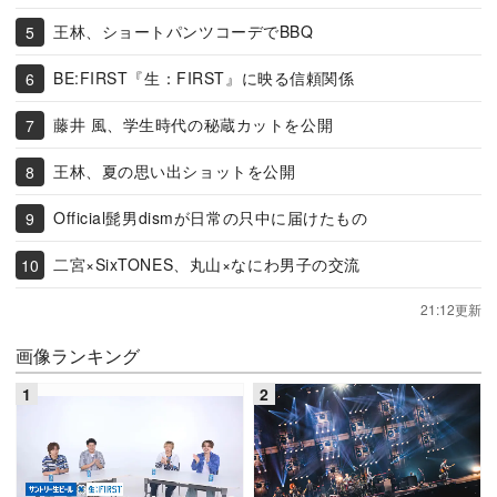
王林、ショートパンツコーデでBBQ
BE:FIRST『生：FIRST』に映る信頼関係
藤井 風、学生時代の秘蔵カットを公開
王林、夏の思い出ショットを公開
Official髭男dismが日常の只中に届けたもの
二宮×SixTONES、丸山×なにわ男子の交流
21:12更新
画像ランキング