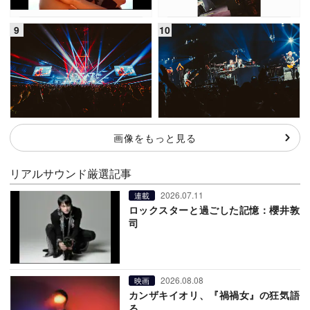
画像をもっと見る
リアルサウンド厳選記事
2026.07.11
連載
ロックスターと過ごした記憶：櫻井敦
司
2026.08.08
映画
カンザキイオリ、『禍禍女』の狂気語
る