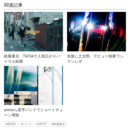
関連記事
鉄風東京、TikTokで人気広がりバ
名無し之太郎、デビュー前夜ワン
イラル好調
マンレポ
ammoら若手バンドでショートチュ
ーン増加
ROCK
バンド
JPOP
鉄風東京