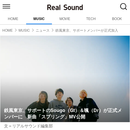
HOME
MUSIC
MOVIE
TECH
BOOK
HOME
MUSIC
ニュース
鉄風東京、サポートメンバーが正式加入
鉄風東京、サポートのSougo（Gt）＆颯（Dr）が正式メ
ンバーに 新曲「スプリング」MV公開
文＝リアルサウンド編集部