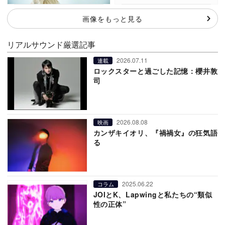
画像をもっと見る
リアルサウンド厳選記事
2026.07.11
連載
ロックスターと過ごした記憶：櫻井敦
司
2026.08.08
映画
カンザキイオリ、『禍禍女』の狂気語
る
2025.06.22
コラム
JOIとK、Lapwingと私たちの“類似
性の正体”