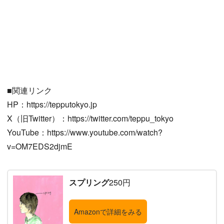
■関連リンク
HP：https://tepputokyo.jp
X（旧Twitter）：https://twitter.com/teppu_tokyo
YouTube：https://www.youtube.com/watch?
v=OM7EDS2djmE
スプリング
250円
Amazonで詳細をみる