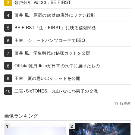
歌声分析 Vol.20：BE:FIRST
藤井 風、原宿のadidas店外にファン殺到
BE:FIRST『生：FIRST』に映る信頼関係
王林、ショートパンツコーデでBBQ
藤井 風、学生時代の秘蔵カットを公開
Official髭男dismが日常の只中に届けたもの
王林、夏の思い出ショットを公開
二宮×SixTONES、丸山×なにわ男子の交流
19:12更新
画像ランキング