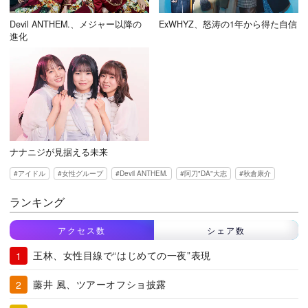
Devil ANTHEM.、メジャー以降の
ExWHYZ、怒涛の1年から得た自信
進化
ナナニジが見据える未来
アイドル
女性グループ
Devil ANTHEM.
阿刀"DA"大志
秋倉康介
ランキング
アクセス数
シェア数
王林、女性目線で“はじめての一夜”表現
藤井 風、ツアーオフショ披露