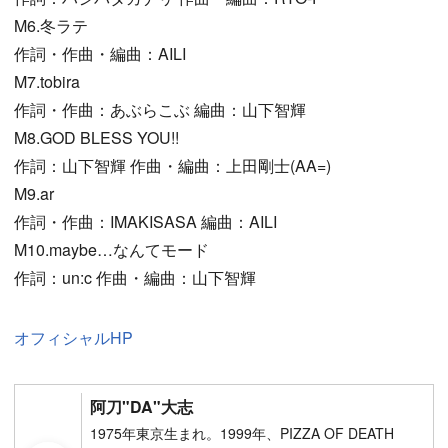
M6.冬ラテ
作詞・作曲・編曲：AILI
M7.tobira
作詞・作曲：あぶらこぶ 編曲：山下智輝
M8.GOD BLESS YOU!!
作詞：山下智輝 作曲・編曲：上田剛士(AA=)
M9.ar
作詞・作曲：IMAKISASA 編曲：AILI
M10.maybe…なんてモード
作詞：un:c 作曲・編曲：山下智輝
オフィシャルHP
阿刀"DA"大志
1975年東京生まれ。1999年、PIZZA OF DEATH