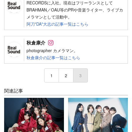
RECORDSに入社。現在はフリーランスとして
BRAHMAN／OAU等のPRや音楽ライター、ライブカ
メラマンとして活動中。
阿刀"DA"大志の記事一覧はこちら
Follow on SNS
秋倉康介
photographer カメラマン。
秋倉康介の記事一覧はこちら
1
2
3
(current)
関連記事