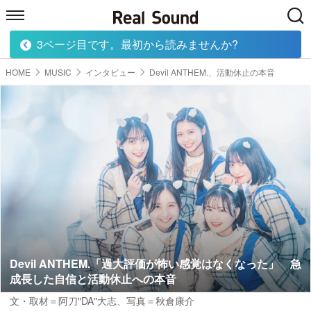
3ページ目です。最初から読みませんか?
HOME
MUSIC
MOVIE
TECH
BOOK
HOME
MUSIC
インタビュー
Devil ANTHEM.、活動休止の本音
Devil ANTHEM.「過大評価が怖い感覚はなくなった」 急
成長した自信と活動休止への本音
文・取材＝阿刀"DA"大志
、
写真＝秋倉康介