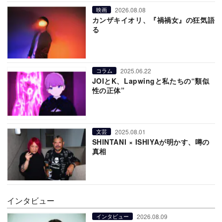
2026.08.08
映画
カンザキイオリ、『禍禍女』の狂気語
る
2025.06.22
コラム
JOIとK、Lapwingと私たちの“類似
性の正体”
2025.08.01
文芸
SHINTANI × ISHIYAが明かす、噂の
真相
インタビュー
2026.08.09
インタビュー