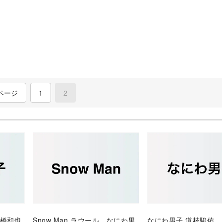
ページ
1
2
(current)
大橋和也
Snow Man ラウール、なにわ男
なにわ男子 道枝駿佑