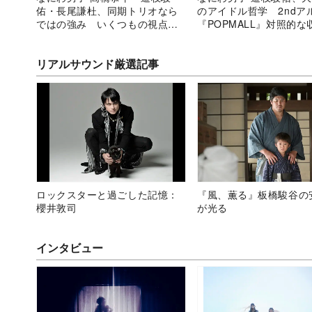
佑・長尾謙杜、同期トリオなら
のアイドル哲学 2ndア
ではの強み いくつもの視点で
『POPMALL』対照的な
生まれるそれぞれのドラマ
にも表れるマインド
リアルサウンド厳選記事
ロックスターと過ごした記憶：
『風、薫る』板橋駿谷の
櫻井敦司
が光る
インタビュー