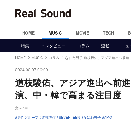
HOME
MUSIC
MOVIE
TECH
特集
インタビュー
コラム
連載
ニュ
HOME
MUSIC
コラム
なにわ男子 道枝駿佑、アジア進出へ前進
2024.02.07 06:00
道枝駿佑、アジア進出へ前進 S
演、中・韓で高まる注目度
文＝AMO
男性グループ
道枝駿佑
SEVENTEEN
なにわ男子
AMO