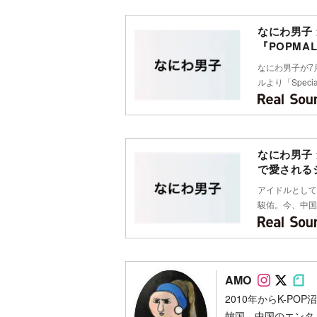
なにわ男子
『POPM
なにわ男子が7
ルより「Specia
なにわ男子
で愛される
アイドルとして
駿佑。今、中国
Follow
Foll
Fo
AMO
2010年からK-P
韓国、中国のエンタメ