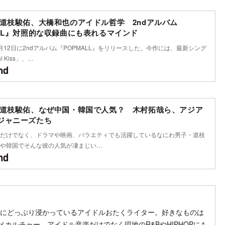
 道枝駿佑、大橋和也のアイドル哲学 2ndアルバム
ALL』対照的な収録曲にも表れるマインド
月12日に2ndアルバム『POPMALL』をリリースした。今作には、最新シング
l Kiss」、…
 道枝駿佑、なぜ中国・韓国で人気？ 木村拓哉ら、アジア
ジャニーズたち
だけでなく、ドラマや映画、バラエティでも活躍しているなにわ男子・道枝
や韓国でそんな彼の人気が凄まじい…
 on SNS
ow on SNS
llow on SNS
OP沼にどっぶり浸かっているアイドルおたくライター。好きなものは
カルチャー。アイドル音楽だけでなく現地のR&BやHIPHOPにも