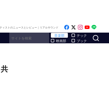
Like on Facebook
Follow on x
Follow on I
Follow o
Follo
ティストのニュースとレビュー｜リアルサウンド
サ
音楽部
テック
映画部
ブック
も共