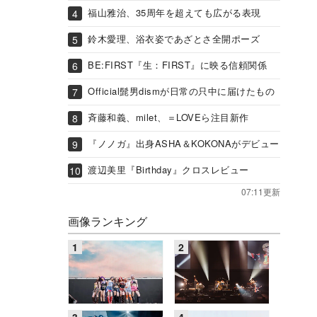
福山雅治、35周年を超えても広がる表現
鈴木愛理、浴衣姿であざとさ全開ポーズ
BE:FIRST『生：FIRST』に映る信頼関係
Official髭男dismが日常の只中に届けたもの
斉藤和義、milet、＝LOVEら注目新作
『ノノガ』出身ASHA＆KOKONAがデビュー
渡辺美里『Birthday』クロスレビュー
07:11更新
画像ランキング