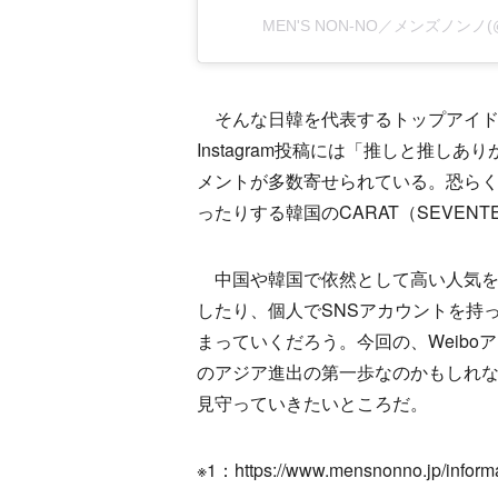
MEN'S NON-NO／メンズノンノ(
そんな日韓を代表するトップアイド
Instagram投稿には「推しと推
メントが多数寄せられている。恐ら
ったりする韓国のCARAT（SEVEN
中国や韓国で依然として高い人気を
したり、個人でSNSアカウントを持
まっていくだろう。今回の、Weiboア
のアジア進出の第一歩なのかもしれ
見守っていきたいところだ。
※1：https://www.mensnonno.jp/inform