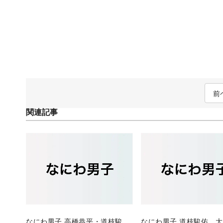
前
関連記事
なにわ男子 高橋恭平・道枝駿
なにわ男子 道枝駿佑、