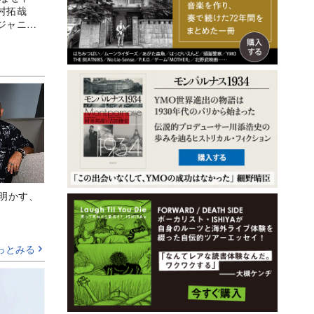
村拓哉
ジャニー
Aが明かす、
っとみる