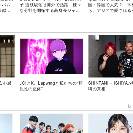
ルバム
子 道枝駿佑は海外で活躍 様々
国・韓国で人気？ 木
収録曲
な分野を開拓する高身長ジャニ
ら、アジアで愛される
ーズ
ズたち
安心感
JOIとK、Lapwingと私たちの“類
SHINTANI × ISHIY
似性の正体”
噂の真相
も