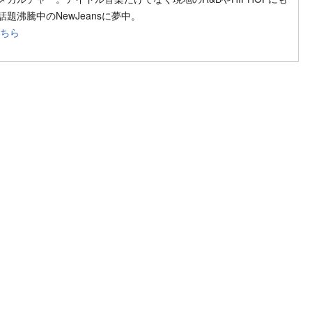
題沸騰中のNewJeansに夢中。
こちら