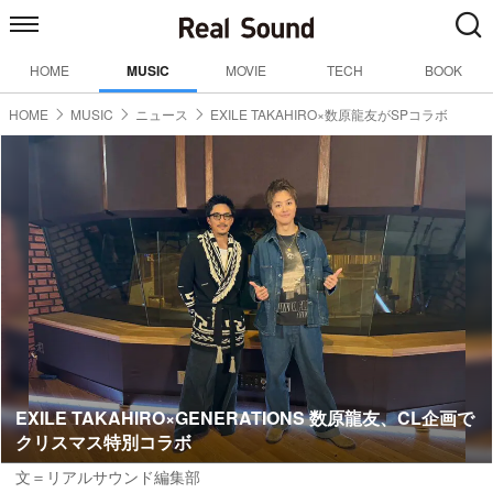
HOME
MUSIC
MOVIE
TECH
BOOK
HOME
MUSIC
ニュース
EXILE TAKAHIRO×数原龍友がSPコラボ
EXILE TAKAHIRO×GENERATIONS 数原龍友、CL企画で
クリスマス特別コラボ
文＝リアルサウンド編集部