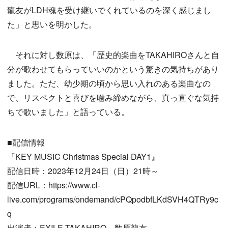
龍友がLDH魂を受け継いでくれているのを深く感じまし
た」と思いを明かした。
それに対し数原は、「歴史的楽曲をTAKAHIROさんと自
分が歌わせてもらっていいのかという驚きの気持ちがあり
ました。ただ、幼少期の頃から思い入れのある楽曲なの
で、リスペクトと喜びを噛み締めながら、真っ直ぐな気持
ちで歌いました」と語っている。
■配信情報
『KEY MUSIC Christmas Special DAY1』
配信日時：2023年12月24日（日）21時～
配信URL：https://www.cl-
live.com/programs/ondemand/cPQpodbfLKdSVH4QTRy9c
q
出演者：EXILE TAKAHIRO、数原龍友