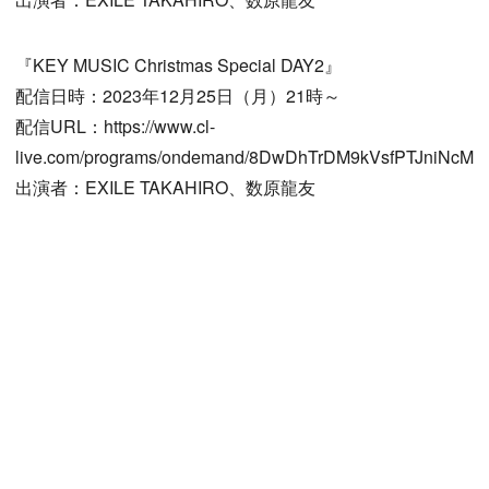
『KEY MUSIC Christmas Special DAY2』
配信日時：2023年12月25日（月）21時～
配信URL：https://www.cl-
live.com/programs/ondemand/8DwDhTrDM9kVsfPTJniNcM
出演者：EXILE TAKAHIRO、数原龍友