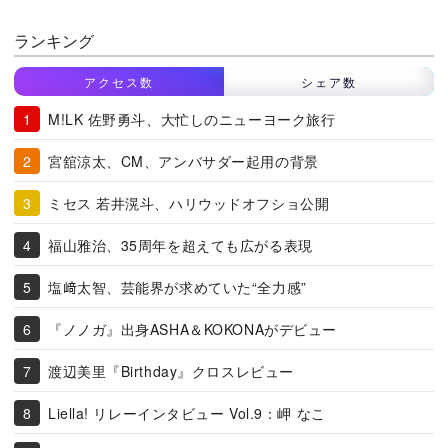
ランキング
アクセス数
シェア数
M!LK 佐野勇斗、大忙しのニューヨーク旅行
宮舘涼太、CM、アンバサダー起用の背景
ミセス 若井滉斗、ハリウッドオフショ公開
福山雅治、35周年を超えても広がる表現
塩﨑太智、芸能界が求めていた“全力感”
『ノノガ』出身ASHA＆KOKONAがデビュー
渡辺美里『Birthday』クロスレビュー
Liella! リレーインタビュー Vol.9：岬 なこ