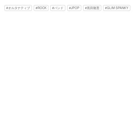
オルタナティブ
ROCK
バンド
JPOP
黒田隆憲
GLIM SPANKY