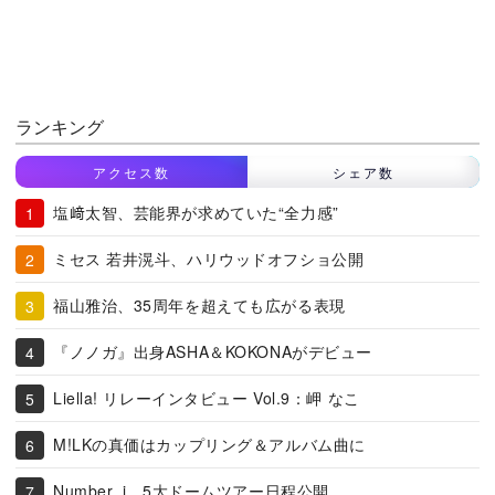
ランキング
アクセス数
シェア数
塩﨑太智、芸能界が求めていた“全力感”
ミセス 若井滉斗、ハリウッドオフショ公開
福山雅治、35周年を超えても広がる表現
『ノノガ』出身ASHA＆KOKONAがデビュー
Liella! リレーインタビュー Vol.9：岬 なこ
M!LKの真価はカップリング＆アルバム曲に
Number_i、5大ドームツアー日程公開