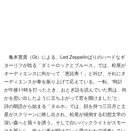
亀本寛貴（Gt）による、Led Zeppelinばりのハードなギ
ターリフが唸る「ダミーロックとブルース」では、松尾が
オーディエンスに向かって「恵比寿！」と叫び、それにオ
ーディエンスが拳を振り上げて応えている。一転、“時計
が午後11時を打ったとき、おとぎ話を読んでいた男は、何
かを思い出したように立ち上がって窓を開けました”と、
詩の朗読から始まる「タルホ」では、顔を持つ三日月と土
星がスクリーンに映し出され、松尾が傾倒する幻想文学の
深い森へと我々を誘う。そして白いバックライトがスモー
クを照らし、徐々に夜が明けていく靄のなかで演奏してい