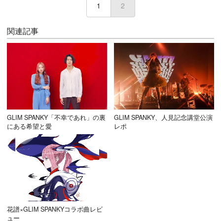
1
2
(current)
関連記事
GLIM SPANKY「不幸であれ」の裏
GLIM SPANKY、人見記念講堂公演
にある希望と愛
レポ
花譜×GLIM SPANKYコラボ曲レビ
ュー