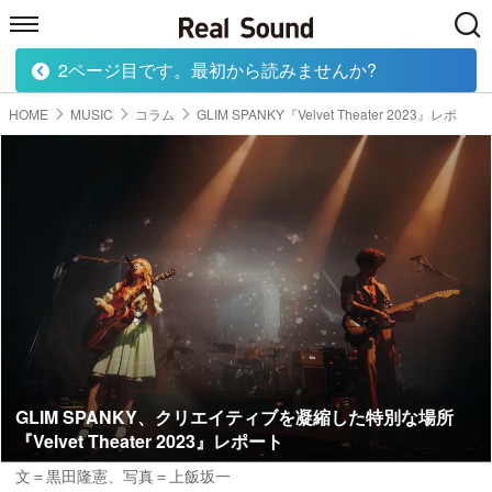
2ページ目です。最初から読みませんか?
HOME
MUSIC
MOVIE
TECH
BOOK
HOME
MUSIC
コラム
GLIM SPANKY『Velvet Theater 2023』レポ
GLIM SPANKY、クリエイティブを凝縮した特別な場所
『Velvet Theater 2023』レポート
文＝黒田隆憲
、写真＝上飯坂一