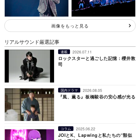
画像をもっと見る
リアルサウンド厳選記事
2026.07.11
連載
ロックスターと過ごした記憶：櫻井敦
司
2026.08.05
国内ドラマ
『風、薫る』板橋駿谷の安心感が光る
2025.06.22
コラム
JOIとK、Lapwingと私たちの“類似