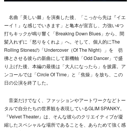
名曲「美しい棘」を演奏した後、「こっから先は『イエ
ーイ！』な感じでいきます」と亀本が宣言し、力強い4つ
打ちキックが鳴り響く「Breaking Down Blues」から、間
髪入れずに「怒りをくれよ」へ。そして、個人的にThe
Rolling Stonesの「Undercover（Of The Night）」を 彷
彿とさせる彼らの新曲にして新機軸「Odd Dancer」で盛
り上げた後、本編の最後は「大人になったら」を披露。ア
ンコールでは「Circle Of Time」と「焦燥」を放ち、この
日の公演を終了した。
音楽だけでなく、ファッションやアートワークなどトー
タルで自分たちの世界観を表現しているGLIM SPANKY。
『Velvet Theater』は、そんな彼らのクリエイティブが凝
縮したスペシャルな場所であることを、あらためて強く感