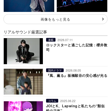
画像をもっと見る
リアルサウンド厳選記事
2026.07.11
連載
ロックスターと過ごした記憶：櫻井敦
司
2026.08.05
国内ドラマ
『風、薫る』板橋駿谷の安心感が光る
2025.06.22
コラム
JOIとK、Lapwingと私たちの“類似
性の正体”