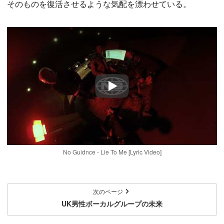
そのものを復活させるような気配を漂わせている。
Play
No Guidnce - Lie To Me [Lyric Video]
次のページ
UK男性ボーカルグループの未来