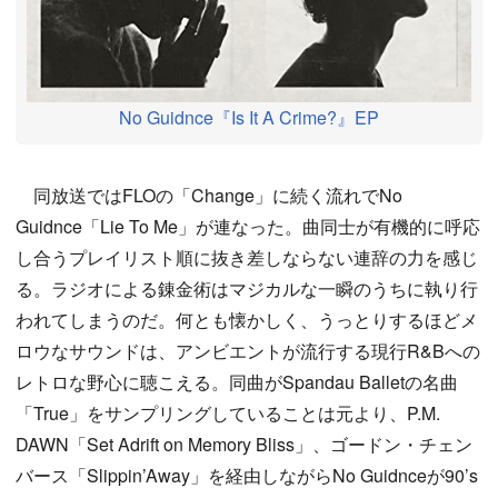
No Guidnce『Is It A Crime?』EP
同放送ではFLOの「Change」に続く流れでNo
Guidnce「Lie To Me」が連なった。曲同士が有機的に呼応
し合うプレイリスト順に抜き差しならない連辞の力を感じ
る。ラジオによる錬金術はマジカルな一瞬のうちに執り行
われてしまうのだ。何とも懐かしく、うっとりするほどメ
ロウなサウンドは、アンビエントが流行する現行R&Bへの
レトロな野心に聴こえる。同曲がSpandau Balletの名曲
「True」をサンプリングしていることは元より、P.M.
DAWN「Set Adrift on Memory Bliss」、ゴードン・チェン
バース「Slippin’Away」を経由しながらNo Guidnceが90’s