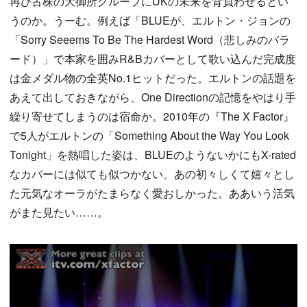
再び古株の大御所グループにUKの未来を背負わせるとい
うのか。うーむ。例えば「BLUEが、エルトン・ジョンの
「Sorry Seeems To Be The Hardest Word（悲しみのバラ
ード）」で本家を囲みR&Bカバーとして歌い込んだ完成度
は金メダル物の全英No.1ヒットだった。エルトンの話題を
あえて出しておきながら、One Directionの記憶をやはり手
繰り寄せてしまうのは宿命か。2010年の『The X Factor』
で5人がエルトンの「Something About the Way You Look
Tonight」を熱唱した姿は、BLUEのようないかにもX-rated
なカバーには似ても似つかない。あの初々しくて嬉々とし
た元気なオーラがたまらなく愛おしかった。ああいう活気
がまた見たい……。