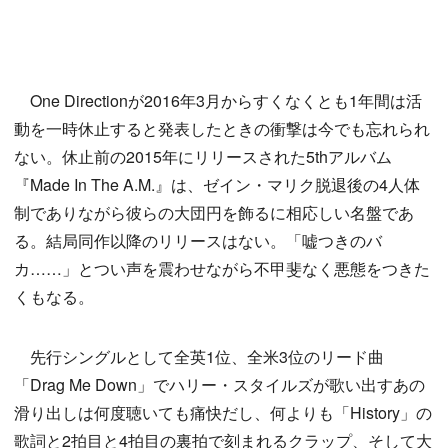
One Directionが2016年3月からすくなくとも1年間は活
動を一時休止すると発表したときの衝撃は今でも忘れられ
ない。休止前の2015年にリリースされた5thアルバム
『Made In The A.M.』は、ゼイン・マリク脱退後の4人体
制でありながら彼らの大団円を飾るに相応しい名盤であ
る。結局同作以降のリリースはない。「嘘つきのバ
カ……」とつい声を震わせながら不甲斐なく悪態をつきた
くもなる。
先行シングルとして全英1位、全米3位のリード曲
「Drag Me Down」でハリー・スタイルズが歌い出すあの
滑り出しは何度聴いても痛快だし、何よりも「History」の
歌詞と2拍目と4拍目の裏拍で刻まれるクラップ、そして大