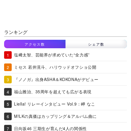
ランキング
アクセス数
シェア数
塩﨑太智、芸能界が求めていた“全力感”
ミセス 若井滉斗、ハリウッドオフショ公開
『ノノガ』出身ASHA＆KOKONAがデビュー
福山雅治、35周年を超えても広がる表現
Liella! リレーインタビュー Vol.9：岬 なこ
M!LKの真価はカップリング＆アルバム曲に
日向坂46 三期生が育んだ4人の関係性