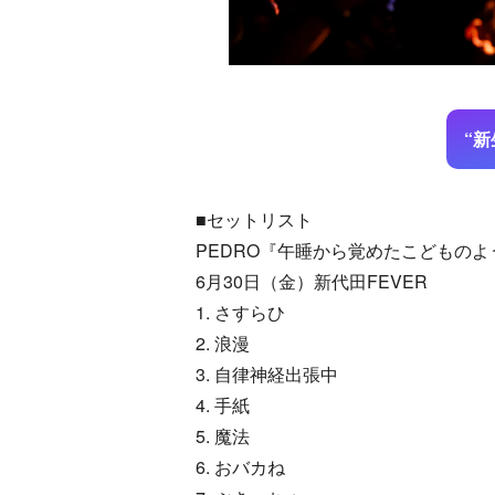
“新
■セットリスト
PEDRO『午睡から覚めたこどものよ
6月30日（金）新代田FEVER
1. さすらひ
2. 浪漫
3. 自律神経出張中
4. 手紙
5. 魔法
6. おバカね