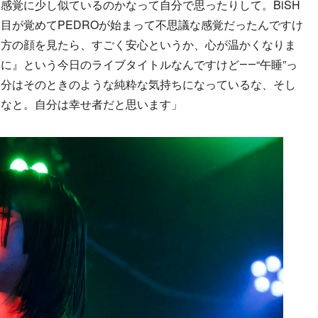
感覚に少し似ているのかなって自分で思ったりして。BiSH
目が覚めてPEDROが始まって不思議な感覚だったんですけ
た方の顔を見たら、すごく安心というか、心が温かくなりま
に』という今日のライブタイトルなんですけど――“午睡”っ
自分はそのときのような純粋な気持ちになっているな、そし
るなと。自分は幸せ者だと思います」