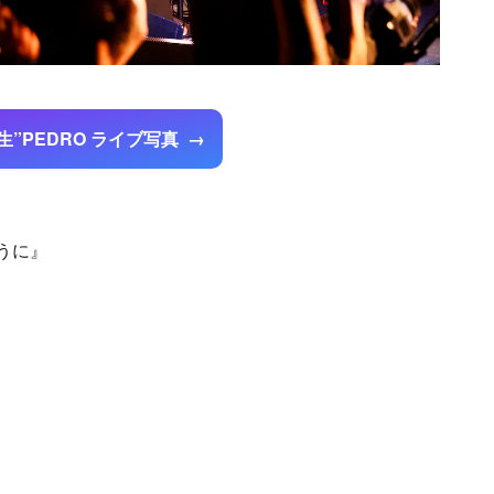
生”PEDRO ライブ写真
うに』