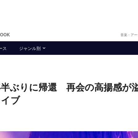
BOOK
音楽・アー
ース
ジャンル別
1年半ぶりに帰還 再会の高揚感が
ライブ