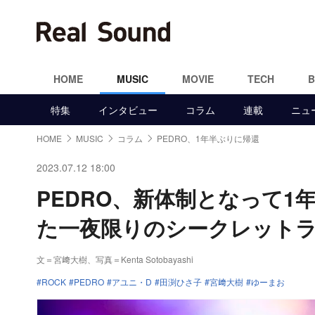
HOME
MUSIC
MOVIE
TECH
特集
インタビュー
コラム
連載
ニュ
HOME
MUSIC
コラム
PEDRO、1年半ぶりに帰還
2023.07.12 18:00
PEDRO、新体制となって
た一夜限りのシークレット
文＝宮﨑大樹
、写真＝Kenta Sotobayashi
ROCK
PEDRO
アユニ・D
田渕ひさ子
宮﨑大樹
ゆーまお