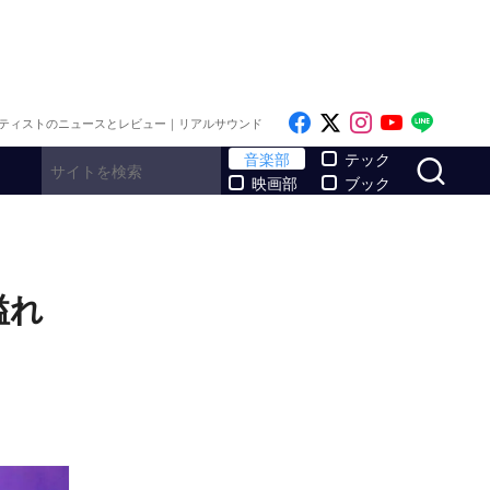
Like on Facebook
Follow on x
Follow on I
Follow o
Follo
ティストのニュースとレビュー｜リアルサウンド
サ
音楽部
テック
映画部
ブック
溢れ