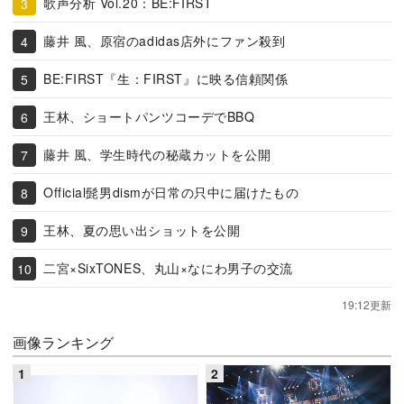
歌声分析 Vol.20：BE:FIRST
藤井 風、原宿のadidas店外にファン殺到
BE:FIRST『生：FIRST』に映る信頼関係
王林、ショートパンツコーデでBBQ
藤井 風、学生時代の秘蔵カットを公開
Official髭男dismが日常の只中に届けたもの
王林、夏の思い出ショットを公開
二宮×SixTONES、丸山×なにわ男子の交流
19:12更新
画像ランキング