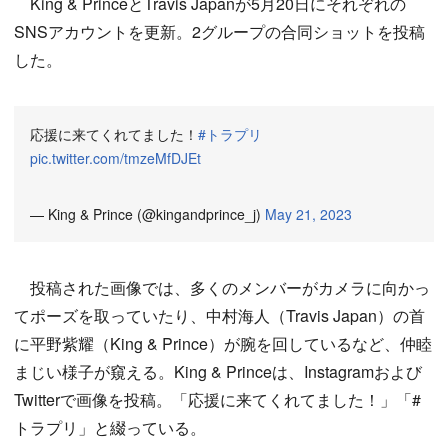
King & PrinceとTravis Japanが5月20日にそれぞれの
SNSアカウントを更新。2グループの合同ショットを投稿
した。
応援に来てくれてました！
#トラプリ
pic.twitter.com/tmzeMfDJEt
— King & Prince (@kingandprince_j)
May 21, 2023
投稿された画像では、多くのメンバーがカメラに向かっ
てポーズを取っていたり、中村海人（Travis Japan）の首
に平野紫耀（King & Prince）が腕を回しているなど、仲睦
まじい様子が窺える。King & Princeは、Instagramおよび
Twitterで画像を投稿。「応援に来てくれてました！」「#
トラプリ」と綴っている。