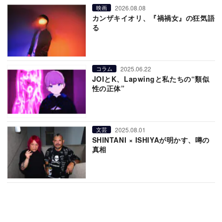
2026.08.08
映画
カンザキイオリ、『禍禍女』の狂気語
る
2025.06.22
コラム
JOIとK、Lapwingと私たちの“類似
性の正体”
2025.08.01
文芸
SHINTANI × ISHIYAが明かす、噂の
真相