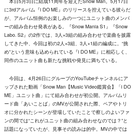
本日5月3日に結成11周年を迎えたSnow Man。5月17日
に3rdアルバム『i DO ME』のリリースを控えている彼らだ
が、アルバム恒例のお楽しみの一つにユニット曲のメンバ
ーの組み合わせ発表がある。『Snow Mania S1』『Snow
Labo. S2』の2作では、3人×3組の組み合わせで楽曲を披露
してきた中、今回は初の2人×3組、3人×1組の編成に。“挑
め”という意味も込められている『i DO ME』に相応しく、
同作のユニット曲も新たな挑戦や発見に満ちている。
今回は、4月26日にグループのYouTubeチャンネルにア
ップされた動画「Snow Man【Music Video鑑賞会】「i DO
ME」ユニット曲」にて組み合わせが初公開。アルバムリ
ード曲「あいことば」のMVが公開された際、ペアやトリ
オに分かれたシーンが登場していたことで察しのよいファ
ンの間では“これがユニット曲の組み合わせなのでは？”と
話題になっていたが、見事その読みは的中。MVの中では