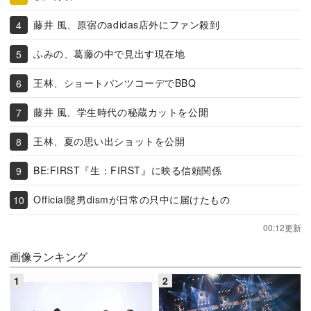
藤井 風、原宿のadidas店外にファン殺到
ふみの、葛藤の中で見出す現在地
王林、ショートパンツコーデでBBQ
藤井 風、学生時代の秘蔵カットを公開
王林、夏の思い出ショットを公開
BE:FIRST『生：FIRST』に映る信頼関係
Official髭男dismが日常の只中に届けたもの
00:12更新
画像ランキング