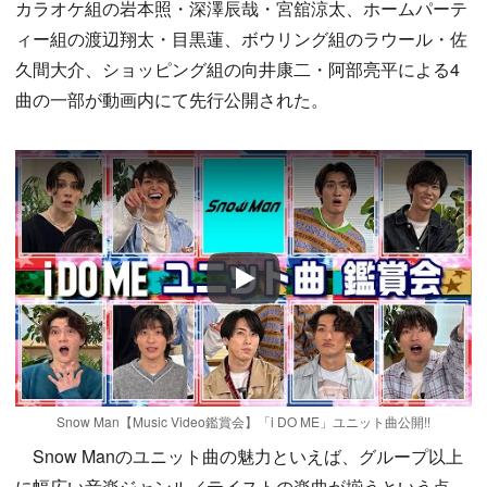
カラオケ組の岩本照・深澤辰哉・宮舘涼太、ホームパーテ
ィー組の渡辺翔太・目黒蓮、ボウリング組のラウール・佐
久間大介、ショッピング組の向井康二・阿部亮平による4
曲の一部が動画内にて先行公開された。
Play
Snow Man【Music Video鑑賞会】「i DO ME」ユニット曲公開!!
Snow Manのユニット曲の魅力といえば、グループ以上
に幅広い音楽ジャンル／テイストの楽曲が揃うという点。