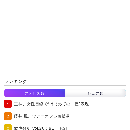
ランキング
アクセス数
シェア数
王林、女性目線で“はじめての一夜”表現
藤井 風、ツアーオフショ披露
歌声分析 Vol.20：BE:FIRST