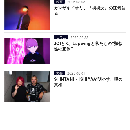
2026.08.08
映画
カンザキイオリ、『禍禍女』の狂気語
る
2025.06.22
コラム
JOIとK、Lapwingと私たちの“類似
性の正体”
2025.08.01
文芸
SHINTANI × ISHIYAが明かす、噂の
真相