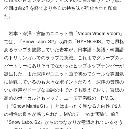
今回は前2作を経てより各自の持ち味が強化された印象
だ。
岩本・深澤・宮舘のユニット曲「Vroom Vroom Vroom」
では、『Snow Labo. S2』収録の「HYPNOSIS」でも風格
あるラップを披露していた岩本が、日本語・英語・韓国語
のトリリンガルでのラップに挑戦。これまでグループのレ
パートリーにありそうでなかったヒップホップナンバーが
誕生した。また深澤がユニット曲で初めてクールな雰囲気
に挑戦しているのも大きなポイントだろう。深澤の質感の
いい歌声がドープな曲調の中でとても映えており、宮舘の
高めのボーカルともマッチ。ユーモア満載の「P.M.G.」
（『Snow Mania S1』）とはまったく異なる方向性で2人
の相性の良さが感じられた。MVのテーマは“実験”。前作
『Snow Labo. S2』からのつながりが意識されているそう