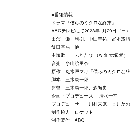
■番組情報
ドラマ『僕らのミクロな終末』
ABCテレビにて2023年1月29日（日
出演 瀬戸利樹、中田圭祐、富本惣
飯田基祐 他
主題歌 「ふたたび （with 大塚 愛
音楽 小山絵里奈
原作 丸木戸マキ「僕らのミクロな終末」／祥
脚本 三木康一郎
監督 三木康一郎、森裕史
企画・プロデュース 清水一幸
プロデューサー 川村未来、香川か
制作協力 ロケット
制作著作 ABC