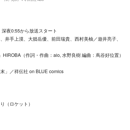
） 深夜0:55から放送スタート
昭、井手上漠、大朏岳優、前田瑞貴、西村美柚／遊井亮子、
）」HIROBA（作詞・作曲：aio, 水野良樹 編曲：蔦谷好位置）
伝社 on BLUE comics
おり（ロケット）