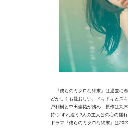
『僕らのミクロな終末』は過去に恋愛
どかしくも愛おしい、ドキドキとズ
戸利樹と中田圭祐が務め、原作は丸
持つ“すれ違う2人の主人公の心の揺
ドラマ『僕らのミクロな終末』は202