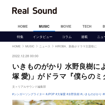
HOME
MUSIC
MOVIE
TECH
特集
インタビュー
コラム
連載
ニュ
HOME
MUSIC
ニュース
HIROBA、新曲がドラマ主題歌に
2022.12.28 00:00
いきものがかり 水野良樹による
塚 愛)」がドラマ『僕らの
文＝リアルサウンド編集部
シンガーソングライター
JPOP
大塚愛
水野良樹
いきものがかり