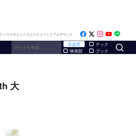
Like on Facebook
Follow on x
Follow on I
Follow o
Follo
ティストのニュースとレビュー｜リアルサウンド
サ
音楽部
テック
映画部
ブック
h 大