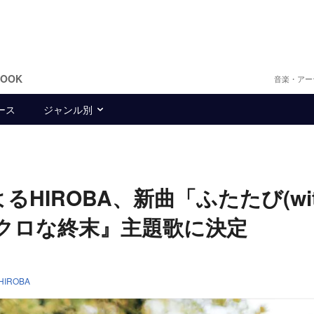
BOOK
音楽・アー
ース
ジャンル別
HIROBA、新曲「ふたたび(wit
ミクロな終末』主題歌に決定
HIROBA