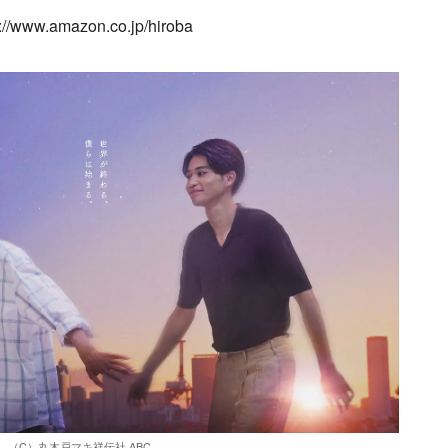
ww.amazon.co.jp/hiroba
（C）丸木戸マキ祥伝社 ABC