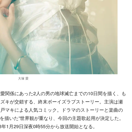
大塚 愛
関係にあった2人の男の地球滅亡までの10日間を描く、も
キズキが交錯する、終末ボーイズラブストーリー。主演は瀬
木戸マキによる人気コミック。ドラマのストーリーと楽曲の
れを描いた”世界観が重なり、今回の主題歌起用が決定した。
3年1月29日深夜0時55分から放送開始となる。