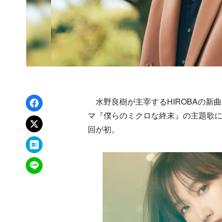
Facebookでシェア
水野良樹が主宰するHIROBAの新曲「
マ『僕らのミクロな終末』の主題歌に
xでポスト
回が初。
はてなブックマーク
LINEで送る