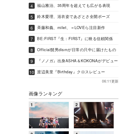
福山雅治、35周年を超えても広がる表現
鈴木愛理、浴衣姿であざとさ全開ポーズ
斉藤和義、milet、＝LOVEら注目新作
BE:FIRST『生：FIRST』に映る信頼関係
Official髭男dismが日常の只中に届けたもの
『ノノガ』出身ASHA＆KOKONAがデビュー
渡辺美里『Birthday』クロスレビュー
06:11更新
画像ランキング