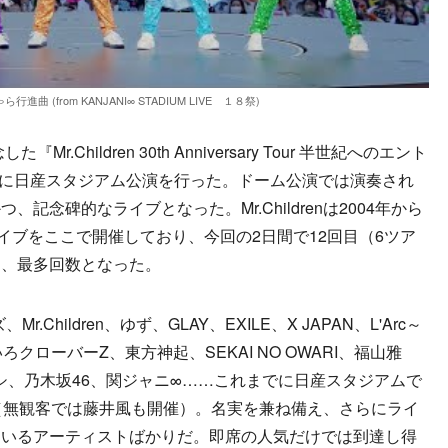
行進曲 (from KANJANI∞ STADIUM LIVE １８祭)
Mr.Children 30th Anniversary Tour 半世紀へのエント
2日に日産スタジアム公演を行った。ドーム公演では演奏され
記念碑的なライブとなった。Mr.Childrenは2004年から
イブをここで開催しており、今回の2日間で12回目（6ツア
し、最多回数となった。
Children、ゆず、GLAY、EXILE、X JAPAN、L'Arc～
いろクローバーZ、東方神起、SEKAI NO OWARI、福山雅
ツメイシ、乃木坂46、関ジャニ∞……これまでに日産スタジアムで
（無観客では藤井風も開催）。名実を兼ね備え、さらにライ
ているアーティストばかりだ。即席の人気だけでは到達し得