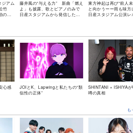
タジアム
藤井風の“与える力” 新曲「燃え
東方神起は再び“前人未
松竹
よ」も披露、歌とピアノのみで
と向かうーー雨も味方
動のラ
日産スタジアムから発信した世
日産スタジアム公演レ
界への癒し
安心感
JOIとK、Lapwingと私たちの“類
SHINTANI × ISHIY
似性の正体”
噂の真相
も