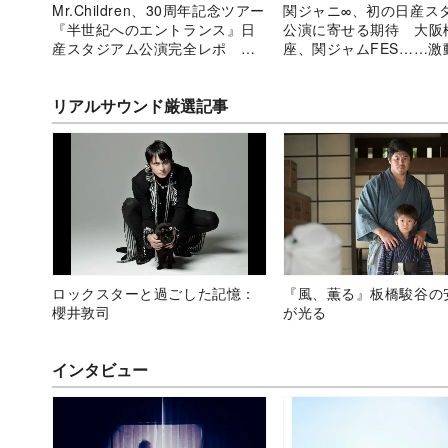
Mr.Children、30周年記念ツアー
関ジャニ∞、初の日産ス
『半世紀へのエントランス』日
公演に寄せる期待 大阪
産スタジアム公演完全レポ 彼
座、関ジャムFES……激
らにしか実現できない奇跡的ス
イブ史を振り返る
テージ
リアルサウンド厳選記事
ロックスターと過ごした記憶：
『風、薫る』板橋駿谷の
櫻井敦司
が光る
インタビュー