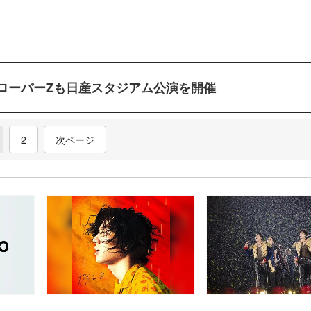
クローバーZも日産スタジアム公演を開催
current)
2
次ページ