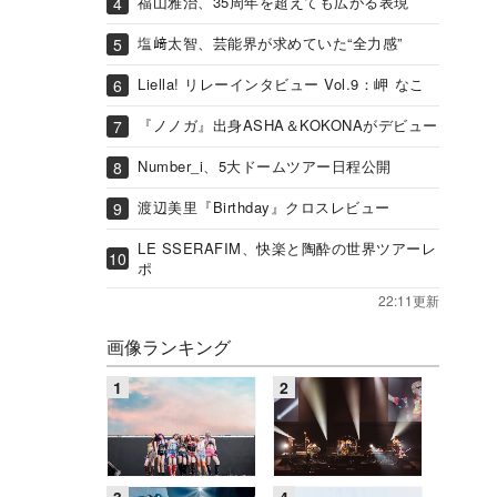
福山雅治、35周年を超えても広がる表現
塩﨑太智、芸能界が求めていた“全力感”
Liella! リレーインタビュー Vol.9：岬 なこ
『ノノガ』出身ASHA＆KOKONAがデビュー
Number_i、5大ドームツアー日程公開
渡辺美里『Birthday』クロスレビュー
LE SSERAFIM、快楽と陶酔の世界ツアーレ
ポ
22:11更新
画像ランキング