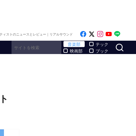
Like on Facebook
Follow on x
Follow on I
Follow o
Follo
ティストのニュースとレビュー｜リアルサウンド
サ
音楽部
テック
映画部
ブック
クト