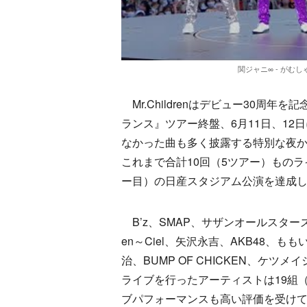
関ジャニ∞ - がむしゃら
Mr.Childrenはデビュー30周年を記念した『
ランス』ツアー終盤、6月11日、1
なかった曲も多く披露する特別な夜かつ、
これまで合計10回（5ツアー）ものラ
ー目）の日産スタジアム公演を達成
B’z、SMAP、サザンオールスターズ、Mr.
en～Ciel、矢沢永吉、AKB48、もも
治、BUMP OF CHICKEN、ケ
ライブを行ったアーティストは19組
ブパフォーマンスも高い評価を受け