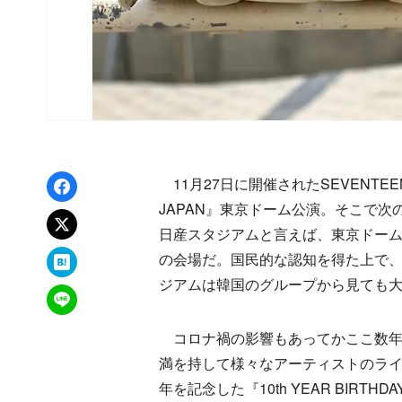
Facebookでシェア
11月27日に開催されたSEVENTEENのツ
JAPAN』東京ドーム公演。そこで
xでポスト
日産スタジアムと言えば、東京ドームの
はてなブックマーク
の会場だ。国民的な認知を得た上で
ジアムは韓国のグループから見ても
LINEで送る
コロナ禍の影響もあってかここ数年
満を持して様々なアーティストのライブ
年を記念した『10th YEAR BIR