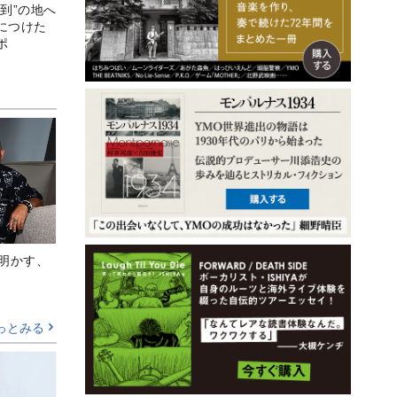
到”の地へ
につけた
ポ
Aが明かす、
っとみる