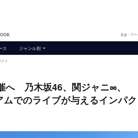
BOOK
音楽・アー
ース
ジャンル別
パクト
も開催へ 乃木坂46、関ジャニ∞、
スタジアムでのライブが与えるインパ