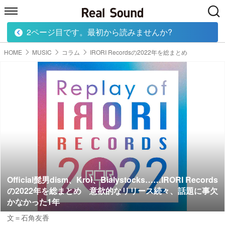
2ページ目です。最初から読みませんか?
HOME
MUSIC
MOVIE
TECH
BOOK
HOME
MUSIC
コラム
IRORI Recordsの2022年を総まとめ
Official髭男dism、Kroi、Bialystocks……IRORI Records
の2022年を総まとめ 意欲的なリリース続々、話題に事欠
かなかった1年
文＝石角友香