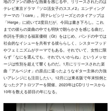
地のファンの静かな熱量を感じる中、リリースされたのは
テレビ東京ドラマ『ソロ活女子のススメ2』エンディング
テーマの「i care」。同テレビシリーズとのタイアップは
「Herge」に続いて2度目だが、今回は書き下ろし。これ
までの彼らの楽曲の中でも明快で朗らかさを感じる曲だ。
作詞を手掛ける福富優樹（Gt）をはじめ、バンドの中では
社会的なイシューを共有する彼ららしく、シスターフッド
やフェミニズムがテーマでもある。それでいて、女性に限
らず「なにを選んでも、それでいいからね」というメッセ
ージは性別を超えて響くものだ。1月にリリースされた楽
曲「アルペジオ」の原点に還ったようなギター主体の力強
いアレンジにも注目したい。12月には東名阪で年末恒例と
なったクアトロツアーを開催、2023年はCDリリースから
10年を数える節目の年になる。