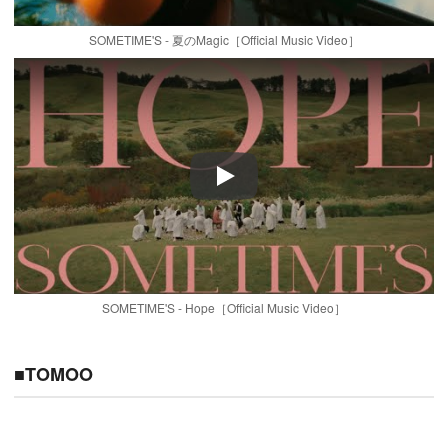
SOMETIME'S - 夏のMagic［Official Music Video］
Play
SOMETIME'S - Hope［Official Music Video］
■TOMOO