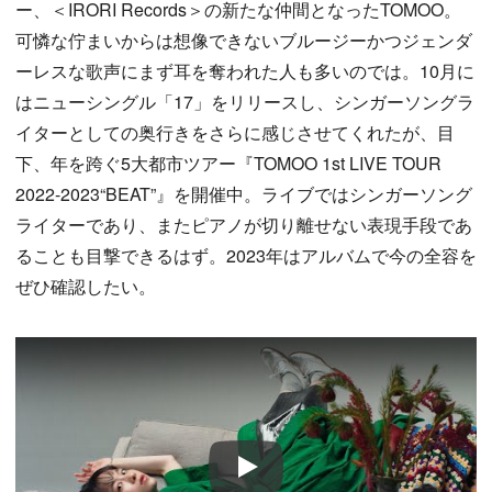
ー、＜IRORI Records＞の新たな仲間となったTOMOO。
可憐な佇まいからは想像できないブルージーかつジェンダ
ーレスな歌声にまず耳を奪われた人も多いのでは。10月に
はニューシングル「17」をリリースし、シンガーソングラ
イターとしての奥行きをさらに感じさせてくれたが、目
下、年を跨ぐ5大都市ツアー『TOMOO 1st LIVE TOUR
2022-2023“BEAT”』を開催中。ライブではシンガーソング
ライターであり、またピアノが切り離せない表現手段であ
ることも目撃できるはず。2023年はアルバムで今の全容を
ぜひ確認したい。
Play