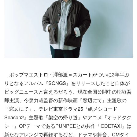
ポップマエストロ・澤部渡＝スカートがついに3年半ぶ
りとなるアルバム『SONGS』をリリースしたこと自体が
ビッグニュースと言えるだろう。現在全国公開中の稲垣吾
郎主演、今泉力哉監督の新作映画『窓辺にて』主題歌の
「窓辺にて」、テレビ東京ドラマ25『絶メシロード
Season2』主題歌「架空の帰り道」やアニメ『オッドタク
シー』OPテーマであるPUNPEEとの共作「ODDTAXI」は
新たなアレンジで再録するなど、ドラマや舞台、CMタイ