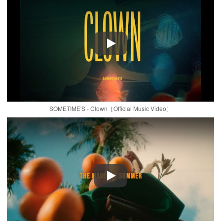
Play
SOMETIME'S - Clown［Official Music Video］
Play