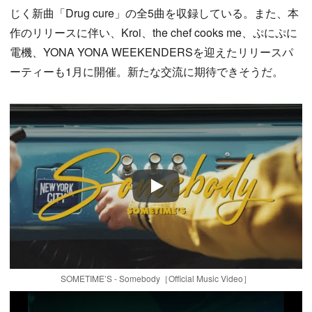
じく新曲「Drug cure」の全5曲を収録している。また、本
作のリリースに伴い、Kroi、the chef cooks me、ぷにぷに
電機、YONA YONA WEEKENDERSを迎えたリリースパ
ーティーも1月に開催。新たな交流に期待できそうだ。
Play
SOMETIME’S - Somebody［Official Music Video］