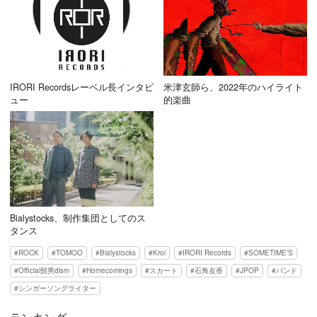
IRORI Recordsレーベル長インタビ
米津玄師ら、2022年のハイライト
ュー
的楽曲
Bialystocks、制作集団としてのス
タンス
ROCK
TOMOO
Bialystocks
Kroi
IRORI Records
SOMETIME’S
Official髭男dism
Homecomings
スカート
石角友香
JPOP
バンド
シンガーソングライター