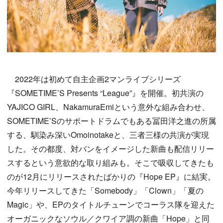
2022年は初めて自主企画2マンライブシリーズ
『SOMETIME’S Presents “League”』を開催。初共演の
YAJICO GIRL、NakamuraEmiという意外な組み合わせ、
SOMETIME’Sのサポートドラムでもある冨田洋之進の所属
する、馴染み深いOmoinotakeと、三者三様の共演が実現
した。その都度、対バンをイメージした新曲も配信リリー
スするという意欲的な取り組みも。そこで吸収してきたも
のが12月にリリースされたばかりの『Hope EP』に結実。
今年リリースしてきた「Somebody」「Clown」「夏の
Magic」や、EPのタイトルチューンでコーラス隊を迎えた
オーガニックなソウル／クワイア調の新曲「Hope」と同