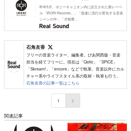
昨年5月、ポニーキャニオン内に設立された新レーベ
ル「IRORI Records」。「急速に流行が変化する音楽
シーンの中」「才能豊…
Follow on SNS
石角友香
フリーの音楽ライター、編集者。ぴあ関西版・音楽
担当を経てフリーに。現在は「Qetic」「SPiCE」
「Skream!」「encore」などで執筆。音楽以外にカル
チャー系やライフスタイル系の取材・執筆も行う。
石角友香の記事一覧はこちら
1
2
(current)
関連記事