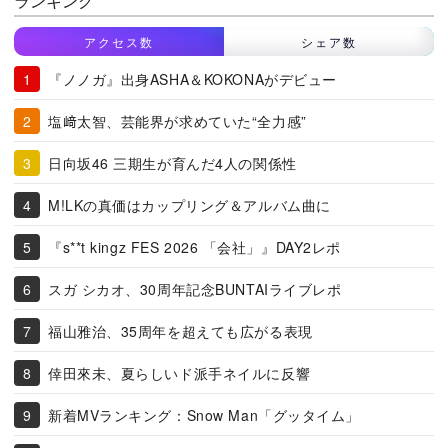
ランキング
アクセス数
シェア数
『ノノガ』出身ASHA＆KOKONAがデビュー
塩﨑太智、芸能界が求めていた“全力感”
日向坂46 三期生が育んだ4人の関係性
M!LKの真価はカップリング＆アルバム曲に
『s**t kingz FES 2026 「会社」』DAY2レポ
スガ シカオ、30周年記念BUNTAIライブレポ
福山雅治、35周年を超えても広がる表現
倖田來未、夏らしいド派手ネイルに反響
新着MVランキング：Snow Man「グッタイム」