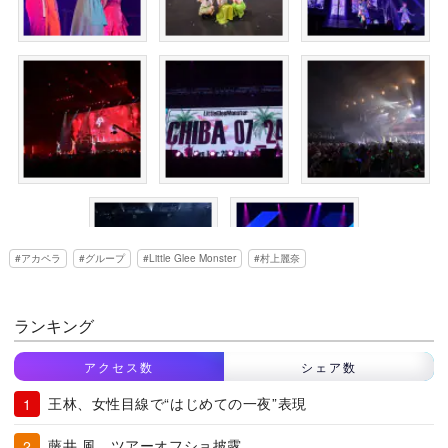
アカペラ
グループ
Little Glee Monster
村上麗奈
ランキング
アクセス数
シェア数
王林、女性目線で“はじめての一夜”表現
藤井 風、ツアーオフショ披露