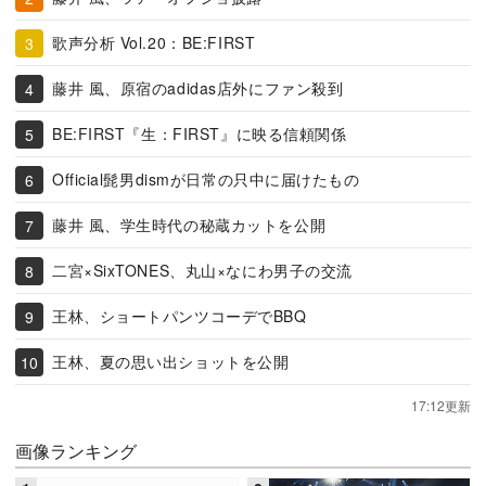
歌声分析 Vol.20：BE:FIRST
藤井 風、原宿のadidas店外にファン殺到
BE:FIRST『生：FIRST』に映る信頼関係
Official髭男dismが日常の只中に届けたもの
藤井 風、学生時代の秘蔵カットを公開
二宮×SixTONES、丸山×なにわ男子の交流
王林、ショートパンツコーデでBBQ
王林、夏の思い出ショットを公開
17:12更新
画像ランキング