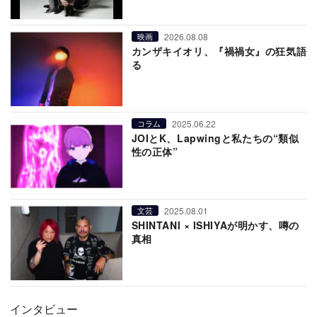
2026.08.08
映画
カンザキイオリ、『禍禍女』の狂気語
る
2025.06.22
コラム
JOIとK、Lapwingと私たちの“類似
性の正体”
2025.08.01
文芸
SHINTANI × ISHIYAが明かす、噂の
真相
インタビュー