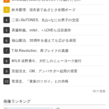
鈴木愛理、浴衣姿であざとさ全開ポーズ
二宮×SixTONES、丸山×なにわ男子の交流
斉藤和義、milet、＝LOVEら注目新作
福山雅治、35周年を超えても広がる表現
T.M.Revolution、再ブレイクの真価
M!LK 佐野勇斗、大忙しのニューヨーク旅行
宮舘涼太、CM、アンバサダー起用の背景
菅原圭、『黄泉のツガイ』との共鳴
18:11更新
画像ランキング