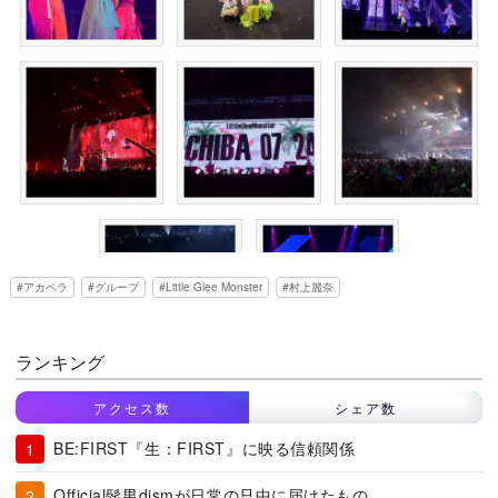
アカペラ
グループ
Little Glee Monster
村上麗奈
ランキング
アクセス数
シェア数
BE:FIRST『生：FIRST』に映る信頼関係
Official髭男dismが日常の只中に届けたもの