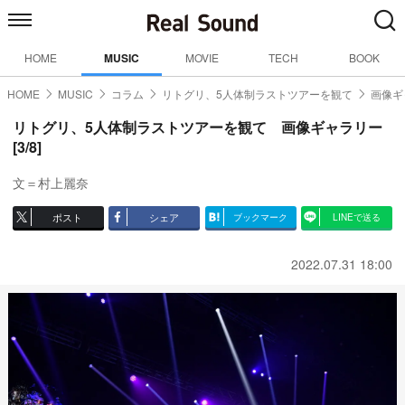
HOME
MUSIC
MOVIE
TECH
BOOK
HOME
MUSIC
コラム
リトグリ、5人体制ラストツアーを観て
画像ギ
リトグリ、5人体制ラストツアーを観て 画像ギャラリー
[3/8]
文＝村上麗奈
ポスト
シェア
ブックマーク
LINEで送る
2022.07.31 18:00