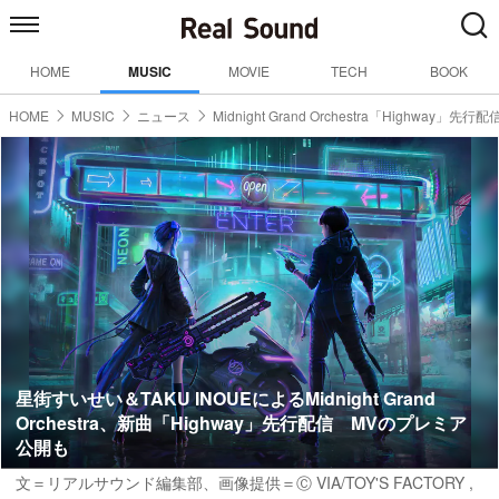
HOME
MUSIC
MOVIE
TECH
BOOK
HOME
MUSIC
ニュース
Midnight Grand Orchestra「Highway」先行配
星街すいせい＆TAKU INOUEによるMidnight Grand
Orchestra、新曲「Highway」先行配信 MVのプレミア
公開も
文＝リアルサウンド編集部、画像提供＝Ⓒ VIA/TOY'S FACTORY ,