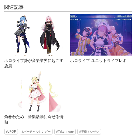
関連記事
ホロライブ勢が音楽業界に起こす
ホロライブ ユニットライブレポ
旋風
角巻わため、音楽活動に寄せる情
熱
JPOP
バーチャルシンガー
Taku Inoue
星街すいせい