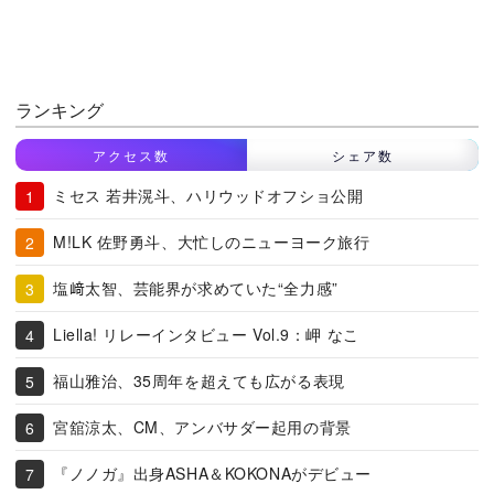
ランキング
アクセス数
シェア数
ミセス 若井滉斗、ハリウッドオフショ公開
M!LK 佐野勇斗、大忙しのニューヨーク旅行
塩﨑太智、芸能界が求めていた“全力感”
Liella! リレーインタビュー Vol.9：岬 なこ
福山雅治、35周年を超えても広がる表現
宮舘涼太、CM、アンバサダー起用の背景
『ノノガ』出身ASHA＆KOKONAがデビュー