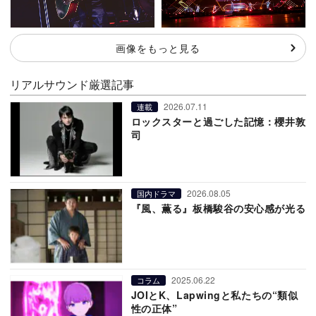
画像をもっと見る
リアルサウンド厳選記事
2026.07.11
連載
ロックスターと過ごした記憶：櫻井敦
司
2026.08.05
国内ドラマ
『風、薫る』板橋駿谷の安心感が光る
2025.06.22
コラム
JOIとK、Lapwingと私たちの“類似
性の正体”