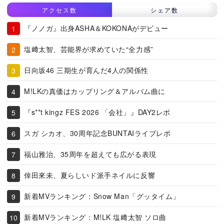
アクセス数
シェア数
『ノノガ』出身ASHA＆KOKONAがデビュー
塩﨑太智、芸能界が求めていた“全力感”
日向坂46 三期生が育んだ4人の関係性
M!LKの真価はカップリング＆アルバム曲に
『s**t kingz FES 2026 「会社」』DAY2レポ
スガ シカオ、30周年記念BUNTAIライブレポ
福山雅治、35周年を超えても広がる表現
倖田來未、夏らしいド派手ネイルに反響
新着MVランキング：Snow Man「グッタイム」
新着MVランキング：M!LK 塩﨑太智 ソロ曲