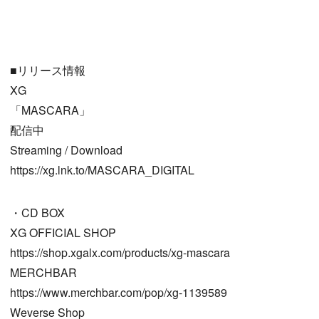
■リリース情報
XG
「MASCARA」
配信中
Streaming / Download
https://xg.lnk.to/MASCARA_DIGITAL
・CD BOX
XG OFFICIAL SHOP
https://shop.xgalx.com/products/xg-mascara
MERCHBAR
https://www.merchbar.com/pop/xg-1139589
Weverse Shop