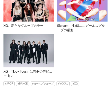
XG、新たなグループカラー
iScream、NiziU……ガールズグル
ープの躍進
XG「Tippy Toes」は異例のデビュ
ー曲？
JPOP
DANCE
ガールズグループ
VOCAL
XG