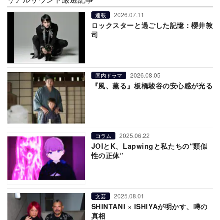
2026.07.11
連載
ロックスターと過ごした記憶：櫻井敦
司
2026.08.05
国内ドラマ
『風、薫る』板橋駿谷の安心感が光る
2025.06.22
コラム
JOIとK、Lapwingと私たちの“類似
性の正体”
2025.08.01
文芸
SHINTANI × ISHIYAが明かす、噂の
真相