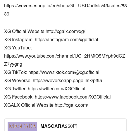
https://weverseshop.io/en/shop/GL_USD/artists/49/sales/88
39
XG Official Website http://xgalx.com/xg/
XG Instagram: https://instagram.com/xgofficial
XG YouTube:
https://www.youtube.com/channel/UC12HMtO5MYph9dCZ
Z7yygng
XG TikTok: https://www.tiktok.com/@xg.official
XG Weverse: https://weverseapp.page.link/p3i5
XG Twitter: https://twitter.com/XGOfficial_
XG Facebook: https://www.facebook.com/XGOfficial
XGALX Official Website http://xgalx.com/
MASCARA
250円