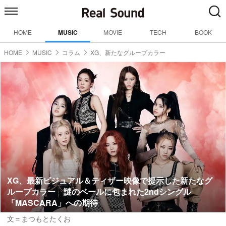
HOME
MUSIC
MOVIE
TECH
BOOK
HOME
MUSIC
コラム
XG、新たなグループカラー
XG、最新ビジュアル＆ティザー映像で提示した新たなグ
ループカラー 謎のベールに包まれた2ndシングル
「MASCARA」への期待
文＝まつもとたくお