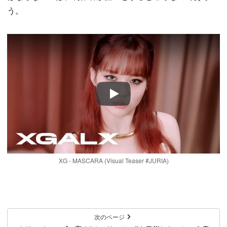
う。
Play
XG - MASCARA (Visual Teaser #JURIA)
次のページ