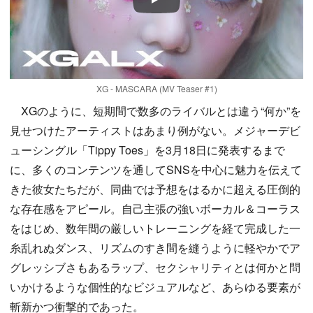
Play
XG - MASCARA (MV Teaser #1)
XGのように、短期間で数多のライバルとは違う“何か”を
見せつけたアーティストはあまり例がない。メジャーデビ
ューシングル「Tippy Toes」を3月18日に発表するまで
に、多くのコンテンツを通してSNSを中心に魅力を伝えて
きた彼女たちだが、同曲では予想をはるかに超える圧倒的
な存在感をアピール。自己主張の強いボーカル＆コーラス
をはじめ、数年間の厳しいトレーニングを経て完成した一
糸乱れぬダンス、リズムのすき間を縫うように軽やかでア
グレッシブさもあるラップ、セクシャリティとは何かと問
いかけるような個性的なビジュアルなど、あらゆる要素が
斬新かつ衝撃的であった。