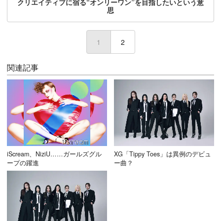
クリエイティブに宿る“オンリーワン”を目指したいという意
思
1
(current)
2
関連記事
iScream、NiziU……ガールズグル
XG「Tippy Toes」は異例のデビュ
ープの躍進
ー曲？