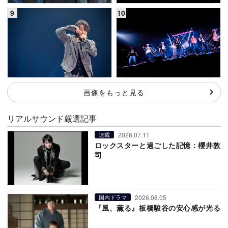
画像をもっと見る
リアルサウンド厳選記事
2026.07.11
連載
ロックスターと過ごした記憶：櫻井敦
司
2026.08.05
国内ドラマ
『風、薫る』板橋駿谷の安心感が光る