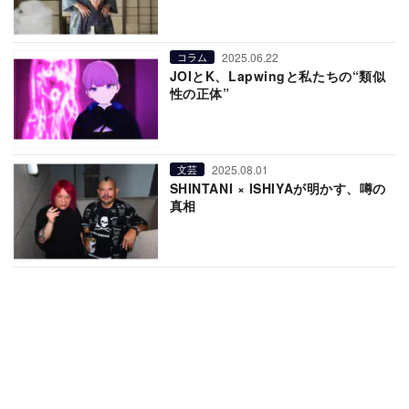
2025.06.22
コラム
JOIとK、Lapwingと私たちの“類似
性の正体”
2025.08.01
文芸
SHINTANI × ISHIYAが明かす、噂の
真相