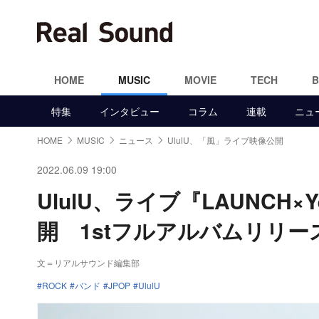
HOME
MUSIC
MOVIE
TECH
特集
インタビュー
コラム
連載
ニュ
HOME
MUSIC
ニュース
UlulU、「風」ライブ映像公開
2022.06.09 19:00
UlulU、ライブ『LAUNCH×
開 1stフルアルバムリリ
文＝リアルサウンド編集部
ROCK
バンド
JPOP
UlulU