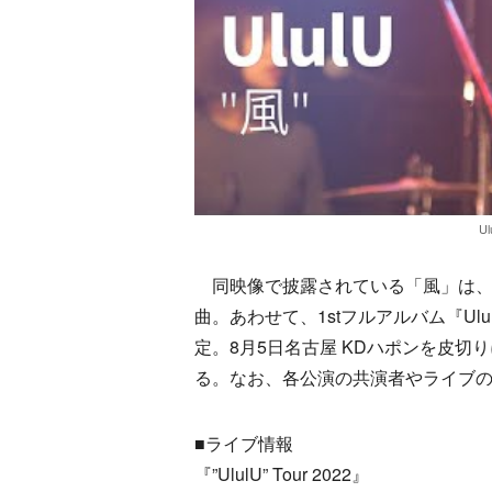
Ul
同映像で披露されている「風」は、5月
曲。あわせて、1stフルアルバム『UlulU
定。8月5日名古屋 KDハポンを皮切り
る。なお、各公演の共演者やライブ
■ライブ情報
『”UlulU” Tour 2022』