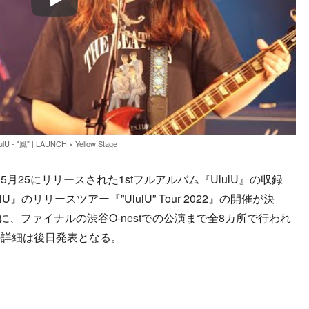
Play
ulU - "風" | LAUNCH × Yellow Stage
25にリリースされた1stフルアルバム『UlulU』の収録
』のリリースツアー『”UlulU” Tour 2022』の開催が決
に、ファイナルの渋谷O-nestでの公演まで全8カ所で行われ
の詳細は後日発表となる。