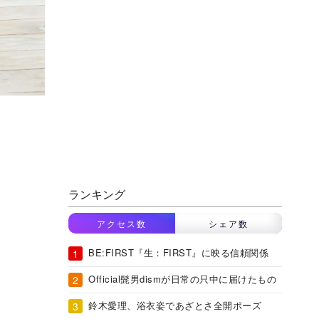
ランキング
アクセス数
シェア数
BE:FIRST『生：FIRST』に映る信頼関係
Official髭男dismが日常の只中に届けたもの
鈴木愛理、浴衣姿であざとさ全開ポーズ