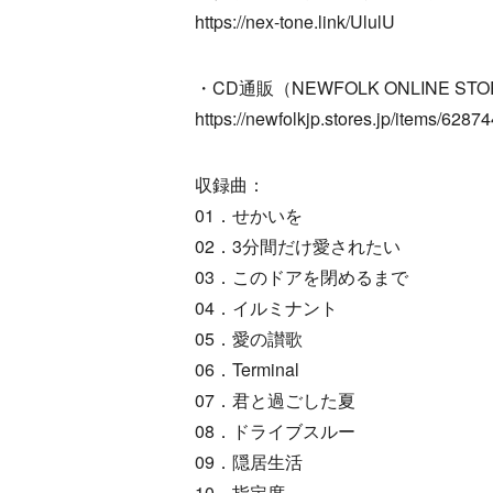
https://nex-tone.link/UlulU
・CD通販（NEWFOLK ONLINE ST
https://newfolkjp.stores.jp/items/628
収録曲：
01．せかいを
02．3分間だけ愛されたい
03．このドアを閉めるまで
04．イルミナント
05．愛の讃歌
06．Terminal
07．君と過ごした夏
08．ドライブスルー
09．隠居生活
10．指定席