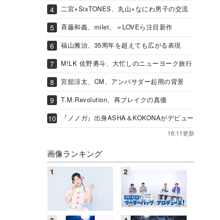
二宮×SixTONES、丸山×なにわ男子の交流
斉藤和義、milet、＝LOVEら注目新作
福山雅治、35周年を超えても広がる表現
M!LK 佐野勇斗、大忙しのニューヨーク旅行
宮舘涼太、CM、アンバサダー起用の背景
T.M.Revolution、再ブレイクの真価
『ノノガ』出身ASHA＆KOKONAがデビュー
16:11更新
画像ランキング