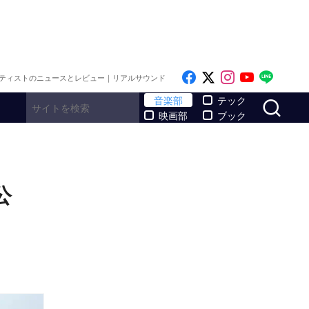
Like on Facebook
Follow on x
Follow on I
Follow o
Follo
ティストのニュースとレビュー｜リアルサウンド
サ
音楽部
テック
映画部
ブック
公