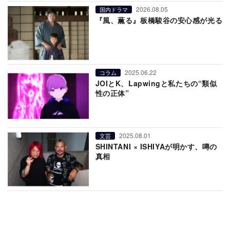
2026.08.05
国内ドラマ
『風、薫る』板橋駿谷の安心感が光る
2025.06.22
コラム
JOIとK、Lapwingと私たちの“類似
性の正体”
2025.08.01
文芸
SHINTANI × ISHIYAが明かす、噂の
真相