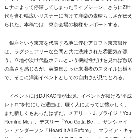
ロナによって停滞してしまったライブシーン、さらにZ世
代を含む幅広いリスナーに向けて洋楽の素晴らしさが伝え
られた。本稿では、東京会場の模様をレポートする。
銀座という東京を代表する地に佇むアロフト東京銀座
は、ラグジュアリーな空間と共に洗練された雰囲気が漂
う。立地や次世代型ホテルという機能性だけを見れば敷居
の高さを感じるが、実際集まった来場者のスタイルは様々
で、そこに洋楽イベントとしての自由さが見てとれる。
イベントにはDJ KAORIが出演。イベントが掲げる“平成
レトロ”を軸にした選曲は、聴く人によっては懐かしく、
また新しくもあったはずだ。メアリー・J. ブライジ「You
Remind Me」、デズリー「You Gotta Be」、サンシャイ
ン・アンダーソン「Heard It All Before」、マライア・キャ