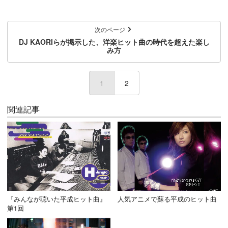
次のページ
DJ KAORIらが掲示した、洋楽ヒット曲の時代を超えた楽し
み方
1
(current)
2
関連記事
『みんなが聴いた平成ヒット曲』
人気アニメで蘇る平成のヒット曲
第1回