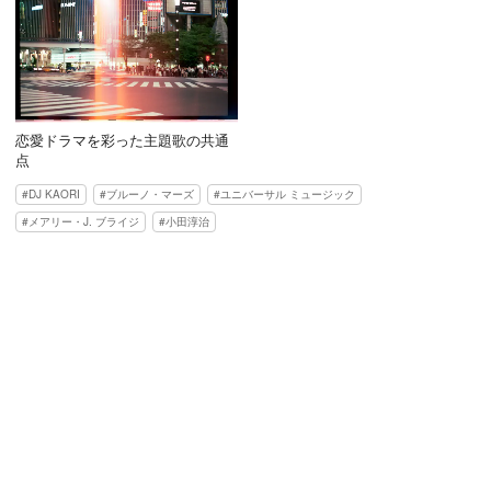
恋愛ドラマを彩った主題歌の共通
点
DJ KAORI
ブルーノ・マーズ
ユニバーサル ミュージック
メアリー・J. ブライジ
小田淳治