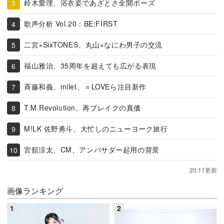
鈴木愛理、浴衣姿であざとさ全開ポーズ
歌声分析 Vol.20：BE:FIRST
二宮×SixTONES、丸山×なにわ男子の交流
福山雅治、35周年を超えても広がる表現
斉藤和義、milet、＝LOVEら注目新作
T.M.Revolution、再ブレイクの真価
M!LK 佐野勇斗、大忙しのニューヨーク旅行
宮舘涼太、CM、アンバサダー起用の背景
20:11更新
画像ランキング