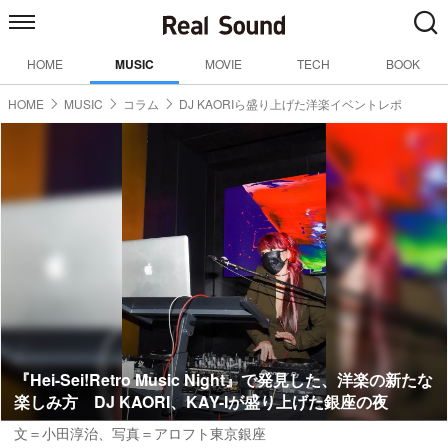
HOME
MUSIC
MOVIE
TECH
BOOK
HOME
MUSIC
コラム
DJ KAORIら盛り上げた洋楽イベントレポ
『Hei-Sei!Retro Music Night』で発見した、洋楽の新たな
楽しみ方 DJ KAORI、KAY-Iが盛り上げた銀座の夜
文＝小田淳治
、写真＝アロフト東京銀座