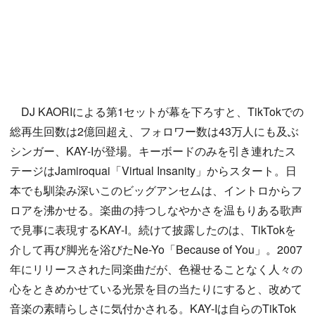
DJ KAORIによる第1セットが幕を下ろすと、TikTokでの
総再生回数は2億回超え、フォロワー数は43万人にも及ぶ
シンガー、KAY-Iが登場。キーボードのみを引き連れたス
テージはJamiroquai「Virtual Insanity」からスタート。日
本でも馴染み深いこのビッグアンセムは、イントロからフ
ロアを沸かせる。楽曲の持つしなやかさを温もりある歌声
で見事に表現するKAY-I。続けて披露したのは、TikTokを
介して再び脚光を浴びたNe-Yo「Because of You」。2007
年にリリースされた同楽曲だが、色褪せることなく人々の
心をときめかせている光景を目の当たりにすると、改めて
音楽の素晴らしさに気付かされる。KAY-Iは自らのTikTok