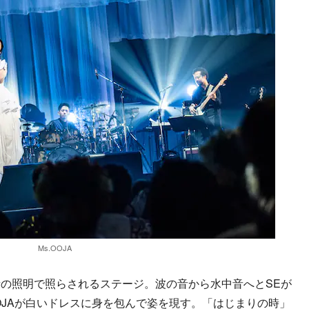
Ms.OOJA
の照明で照らされるステージ。波の音から水中音へとSEが
OJAが白いドレスに身を包んで姿を現す。「はじまりの時」