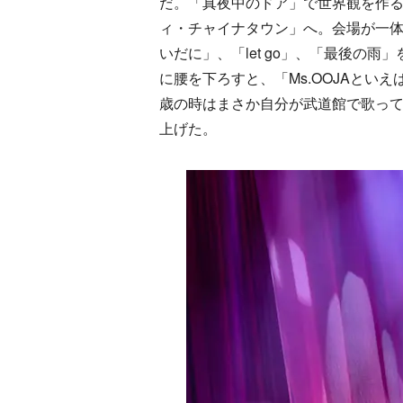
だ。「真夜中のドア」で世界観を作
ィ・チャイナタウン」へ。会場が一
いだに」、「let go」、「最後の雨
に腰を下ろすと、「Ms.OOJAとい
歳の時はまさか自分が武道館で歌ってるな
上げた。