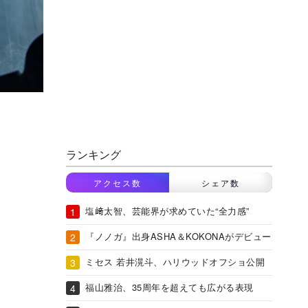
ランキング
アクセス数
シェア数
塩﨑太智、芸能界が求めていた“全力感”
『ノノガ』出身ASHA＆KOKONAがデビュー
ミセス 若井滉斗、ハリウッドオフショ公開
福山雅治、35周年を超えても広がる表現