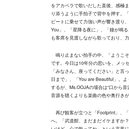
をアカペラで歌いだした直後、感極
り添うように手拍子で背中を押す。「
ビートに乗せて力強い声が響き渡り、そ
You」、「星降る夜に」、「鐘が鳴
も客席を見渡しながら歌っており、
鳴り止まない拍手の中、「ようこそ
です。今日は10年分の思いを、メッ
「みなさん、座ってください」と言
日まで」、「You are Beautif
するが、Ms.OOJAの場合は“口か
音源を聴くよりも楽曲の色や奥行き
再び観客が立つと「Footprint」、「I'
へ。「武道館、まだまだイケますか
いけど、心で歌ってね」という言葉