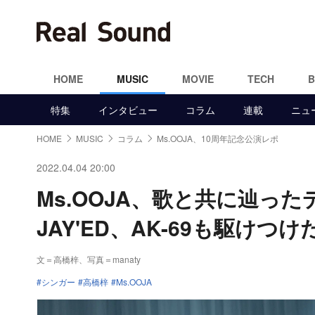
HOME
MUSIC
MOVIE
TECH
特集
インタビュー
コラム
連載
ニュ
HOME
MUSIC
コラム
Ms.OOJA、10周年記念公演レポ
2022.04.04 20:00
Ms.OOJA、歌と共に辿っ
JAY'ED、AK-69も駆けつ
文＝高橋梓
、写真＝manaty
シンガー
高橋梓
Ms.OOJA