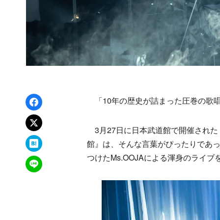
Facebookでシェア
「10年の歴史が詰まった圧巻の歌
xでポスト
3月27日に日本武道館で開催された『Ms.OOJ
はてなブックマーク
館』は、そんな言葉がぴったりであ
つけたMs.OOJAによる渾身のライ
LINEで送る