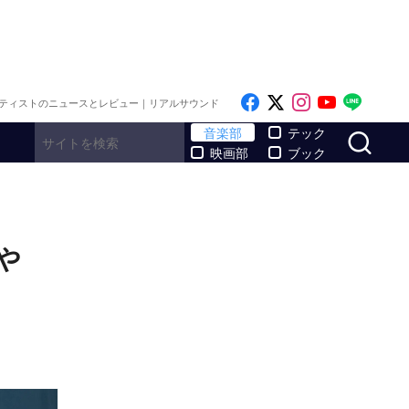
Like on Facebook
Follow on x
Follow on I
Follow o
Follo
ティストのニュースとレビュー｜リアルサウンド
サ
音楽部
テック
映画部
ブック
や