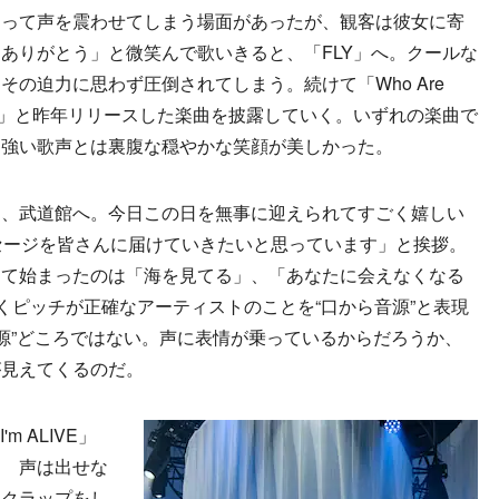
まって声を震わせてしまう場面があったが、観客は彼女に寄
ありがとう」と微笑んで歌いきると、「FLY」へ。クールな
の迫力に思わず圧倒されてしまう。続けて「Who Are
る」と昨年リリースした楽曲を披露していく。いずれの楽曲で
力強い歌声とは裏腹な穏やかな笑顔が美しかった。
、武道館へ。今日この日を無事に迎えられてすごく嬉しい
セージを皆さんに届けていきたいと思っています」と挨拶。
って始まったのは「海を見てる」、「あなたに会えなくなる
ul」。よくピッチが正確なアーティストのことを“口から音源”と表現
ら音源”どころではない。声に表情が乗っているからだろうか、
が見えてくるのだ。
m ALIVE」
？ 声は出せな
にクラップをし