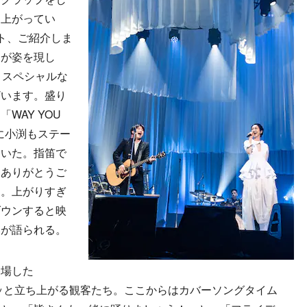
り上がってい
ト、ご紹介しま
郎が姿を現し
。スペシャルな
ざいます。盛り
WAY YOU
もに小渕もステー
ていた。指笛で
「ありがとうご
た。上がりすぎ
ダウンすると映
いが語られる。
場した
スッと立ち上がる観客たち。ここからはカバーソングタイム