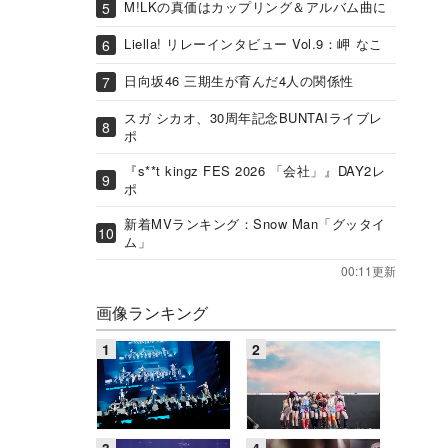
M!LKの真価はカップリング＆アルバム曲に
Liella! リレーインタビュー Vol.9：岬 なこ
日向坂46 三期生が育んだ4人の関係性
スガ シカオ、30周年記念BUNTAIライブレ
ポ
『s**t kingz FES 2026 「会社」』DAY2レ
ポ
新着MVランキング：Snow Man「グッタイ
ム」
00:11更新
画像ランキング