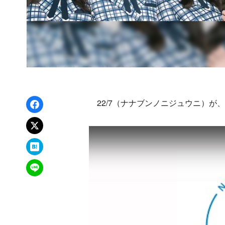
Facebookでシェア
22/7（ナナブンノニジュウニ）が
xでポスト
はてなブックマーク
LINEで送る