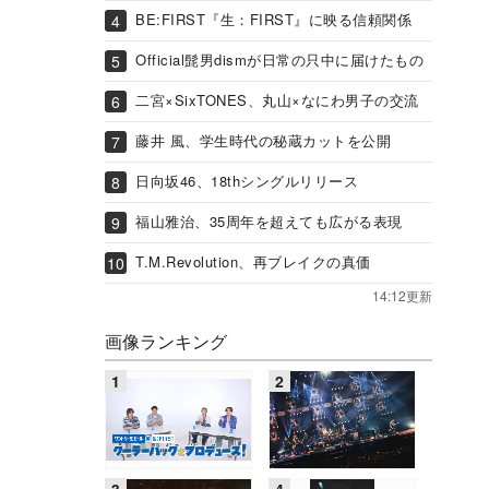
BE:FIRST『生：FIRST』に映る信頼関係
Official髭男dismが日常の只中に届けたもの
二宮×SixTONES、丸山×なにわ男子の交流
藤井 風、学生時代の秘蔵カットを公開
日向坂46、18thシングルリリース
福山雅治、35周年を超えても広がる表現
T.M.Revolution、再ブレイクの真価
14:12更新
画像ランキング