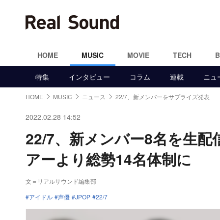
HOME
MUSIC
MOVIE
TECH
特集
インタビュー
コラム
連載
ニュ
HOME
MUSIC
ニュース
22/7、新メンバーをサプライズ発表
2022.02.28 14:52
22/7、新メンバー8名を生
アーより総勢14名体制に
文＝リアルサウンド編集部
アイドル
声優
JPOP
22/7