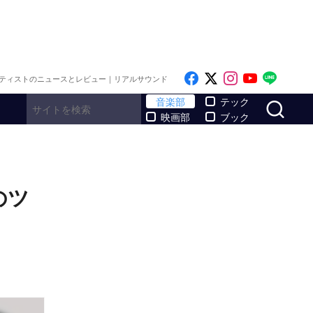
Like on Facebook
Follow on x
Follow on I
Follow o
Follo
ティストのニュースとレビュー｜リアルサウンド
サ
音楽部
テック
映画部
ブック
のツ