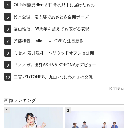
Official髭男dismが日常の只中に届けたもの
鈴木愛理、浴衣姿であざとさ全開ポーズ
福山雅治、35周年を超えても広がる表現
斉藤和義、milet、＝LOVEら注目新作
ミセス 若井滉斗、ハリウッドオフショ公開
『ノノガ』出身ASHA＆KOKONAがデビュー
二宮×SixTONES、丸山×なにわ男子の交流
10:11更新
画像ランキング