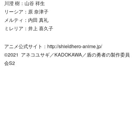
川澄 樹：山谷 祥生
リーシア：原 奈津子
メルティ：内田 真礼
ミレリア：井上 喜久子
アニメ公式サイト：http://shieldhero-anime.jp/
©2021 アネコユサギ／KADOKAWA／盾の勇者の製作委員
会S2