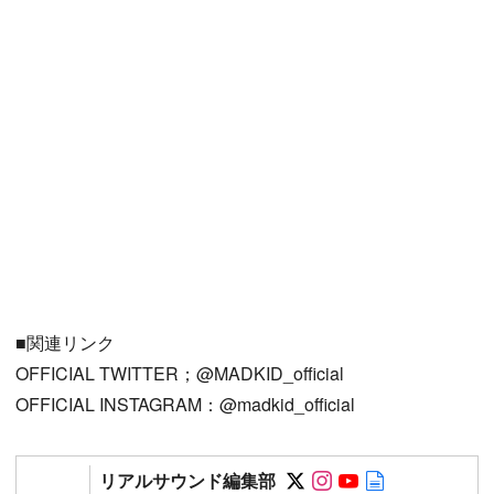
■関連リンク
OFFICIAL TWITTER；@MADKID_official
OFFICIAL INSTAGRAM：@madkid_official
Follow on SNS
Follow on SNS
Follow on SN
Author web 
リアルサウンド編集部