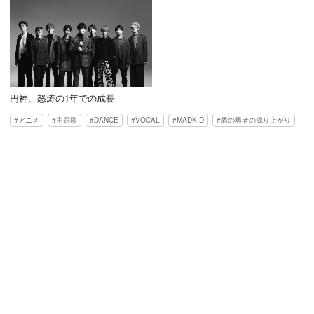
円神、怒涛の1年での成長
アニメ
主題歌
DANCE
VOCAL
MADKID
盾の勇者の成り上がり