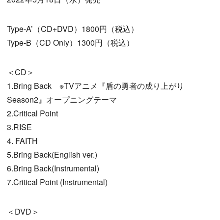
Type-A’（CD+DVD）1800円（税込）
Type-B（CD Only）1300円（税込）
＜CD＞
1.Bring Back ※TVアニメ『盾の勇者の成り上がり
Season2』オープニングテーマ
2.Critical Point
3.RISE
4. FAITH
5.Bring Back(English ver.)
6.Bring Back(Instrumental)
7.Critical Point (Instrumental)
＜DVD＞