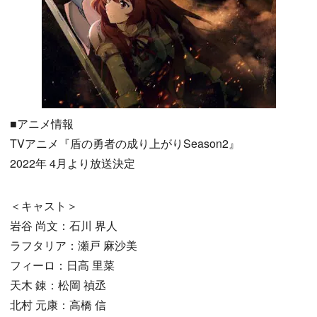
■アニメ情報
TVアニメ『盾の勇者の成り上がりSeason2』
2022年 4月より放送決定
＜キャスト＞
岩谷 尚文：石川 界人
ラフタリア：瀬戸 麻沙美
フィーロ：日高 里菜
天木 錬：松岡 禎丞
北村 元康：高橋 信