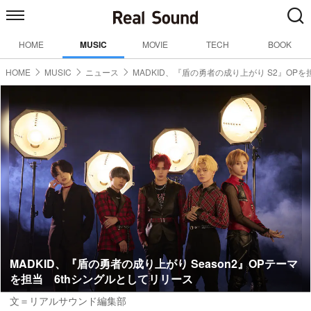
HOME
MUSIC
MOVIE
TECH
BOOK
HOME
MUSIC
ニュース
MADKID、『盾の勇者の成り上がり S2』OPを
MADKID、『盾の勇者の成り上がり Season2』OPテーマ
を担当 6thシングルとしてリリース
文＝リアルサウンド編集部