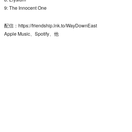
9: The Innocent One
配信：https://friendship.lnk.to/WayDownEast
Apple Music、Spotify、他