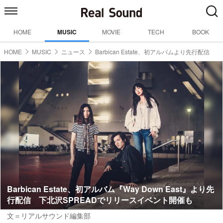
HOME
MUSIC
MOVIE
TECH
BOOK
HOME
MUSIC
ニュース
Barbican Estate、初アルバムより先行配信
Barbican Estate、初アルバム『Way Down East』より先
行配信 下北沢SPREADでリリースイベント開催も
文＝リアルサウンド編集部