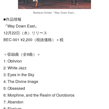
Barbican Estate『Way Down East』
■作品情報
『Way Down East』
12月22日（水）リリース
BEC-001 ¥2,200（税抜価格）＋税
＜収録曲（全9曲）＞
1: Oblivion
2: White Jazz
3: Eyes in the Sky
4: The Divine Image
5: Obsessed
6: Morphine, and the Realm of Ouroboros
7: Abandon
8: Elysium