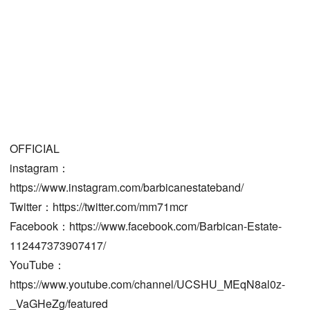
OFFICIAL
instagram：
https://www.instagram.com/barbicanestateband/
Twitter：https://twitter.com/mm71mcr
Facebook：https://www.facebook.com/Barbican-Estate-
112447373907417/
YouTube：
https://www.youtube.com/channel/UCSHU_MEqN8al0z-
_VaGHeZg/featured