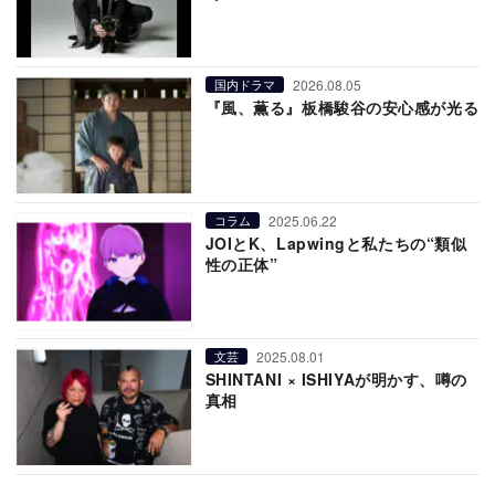
2026.08.05
国内ドラマ
『風、薫る』板橋駿谷の安心感が光る
2025.06.22
コラム
JOIとK、Lapwingと私たちの“類似
性の正体”
2025.08.01
文芸
SHINTANI × ISHIYAが明かす、噂の
真相