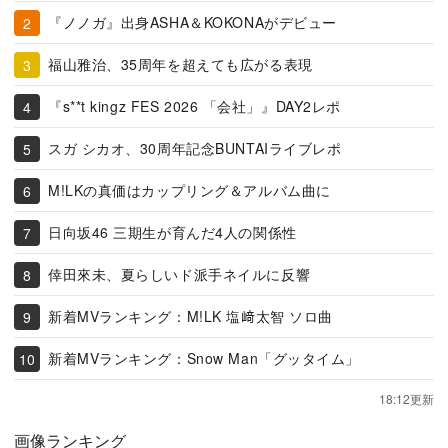
『ノノガ』出身ASHA＆KOKONAがデビュー
福山雅治、35周年を超えても広がる表現
『s**t kingz FES 2026 「会社」』DAY2レポ
スガ シカオ、30周年記念BUNTAIライブレポ
M!LKの真価はカップリング＆アルバム曲に
日向坂46 三期生が育んだ4人の関係性
倖田來未、夏らしいド派手ネイルに反響
新着MVランキング：M!LK 塩﨑太智 ソロ曲
新着MVランキング：Snow Man「グッタイム」
18:12更新
画像ランキング