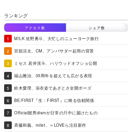
ランキング
アクセス数
シェア数
M!LK 佐野勇斗、大忙しのニューヨーク旅行
宮舘涼太、CM、アンバサダー起用の背景
ミセス 若井滉斗、ハリウッドオフショ公開
福山雅治、35周年を超えても広がる表現
鈴木愛理、浴衣姿であざとさ全開ポーズ
BE:FIRST『生：FIRST』に映る信頼関係
Official髭男dismが日常の只中に届けたもの
斉藤和義、milet、＝LOVEら注目新作