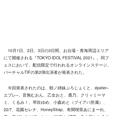
10月1日、2日、3日の3日間、お台場・青海周辺エリア
にて開催される『TOKYO IDOL FESTIVAL 2021』。同フ
ェスにおいて、配信限定で行われるオンラインステージ、
バーチャルTIFの第2弾出演者が発表された。
今回発表されたのは、朝ノ姉妹ぷろじぇくと、épeler–
エプレ–、音無むおん、乙女おと、鹿乃、クリィミーマ
ミ、くるみ！、琴吹ゆめ、小森めと（ブイアパ所属）、
22/7、花園セレナ、HoneyStrap、有閑喫茶あにまーれ、