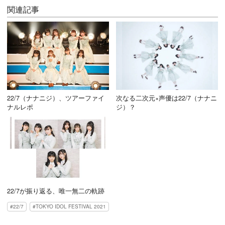
関連記事
22/7（ナナニジ）、ツアーファイ
次なる二次元×声優は22/7（ナナニ
ナルレポ
ジ）？
22/7が振り返る、唯一無二の軌跡
22/7
TOKYO IDOL FESTIVAL 2021