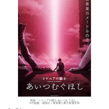
映画「シドニアの騎士 あいつむぐほし」
©弐瓶勉・講談社／東亜重工重力祭運営局