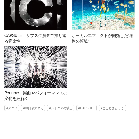
CAPSULE、サブスク解禁で振り返
ボーカルエフェクトが開拓した“感
る音楽性
性の領域”
Perfume、楽曲やパフォーマンスの
変化を紐解く
アニメ
中田ヤスタカ
シドニアの騎士
CAPSULE
こしじまとしこ