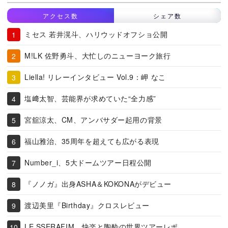
アクセス数
シェア数
ミセス 若井滉斗、ハリウッドオフショ公開
M!LK 佐野勇斗、大忙しのニューヨーク旅行
Liella! リレーインタビュー Vol.9：岬 なこ
塩﨑太智、芸能界が求めていた“全力感”
宮舘涼太、CM、アンバサダー起用の背景
福山雅治、35周年を超えても広がる表現
Number_i、5大ドームツアー日程公開
『ノノガ』出身ASHA＆KOKONAがデビュー
渡辺美里『Birthday』クロスレビュー
LE SSERAFIM、快楽と陶酔の世界ツアーレポ