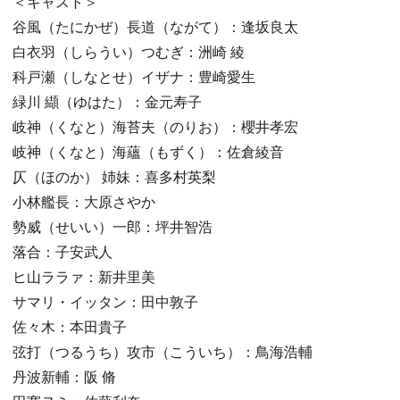
＜キャスト＞
谷風（たにかぜ）長道（ながて）：逢坂良太
白衣羽（しらうい）つむぎ：洲崎 綾
科戸瀬（しなとせ）イザナ：豊崎愛生
緑川 纈（ゆはた）：金元寿子
岐神（くなと）海苔夫（のりお）：櫻井孝宏
岐神（くなと）海蘊（もずく）：佐倉綾音
仄（ほのか） 姉妹：喜多村英梨
小林艦長：大原さやか
勢威（せいい）一郎：坪井智浩
落合：子安武人
ヒ山ララァ：新井里美
サマリ・イッタン：田中敦子
佐々木：本田貴子
弦打（つるうち）攻市（こういち）：鳥海浩輔
丹波新輔：阪 脩