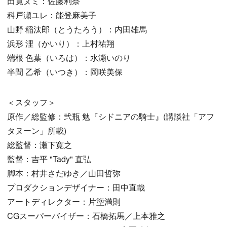
田寛ヌミ：佐藤利奈
科戸瀬ユレ：能登麻美子
山野 稲汰郎（とうたろう）：内田雄馬
浜形 浬（かいり）：上村祐翔
端根 色葉（いろは）：水瀬いのり
半間 乙希（いつき）：岡咲美保
＜スタッフ＞
原作／総監修：弐瓶 勉『シドニアの騎士』(講談社「アフ
タヌーン」所載)
総監督：瀬下寛之
監督：吉平 "Tady" 直弘
脚本：村井さだゆき／山田哲弥
プロダクションデザイナー：田中直哉
アートディレクター：片塰満則
CGスーパーバイザー：石橋拓馬／上本雅之