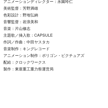
アニメーションディレクター：永園玲仁
美術監督：芳野満雄
色彩設計：野地弘納
音響監督：岩浪美和
音楽：片山修志
主題歌／挿入歌：CAPSULE
作詞／作曲：中田ヤスタカ
音楽制作：キングレコード
アニメーション制作：ポリゴン・ピクチュアズ
配給：クロックワークス
製作：東亜重工重力祭運営局