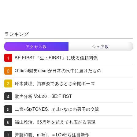
ランキング
アクセス数
シェア数
BE:FIRST『生：FIRST』に映る信頼関係
Official髭男dismが日常の只中に届けたもの
鈴木愛理、浴衣姿であざとさ全開ポーズ
歌声分析 Vol.20：BE:FIRST
二宮×SixTONES、丸山×なにわ男子の交流
福山雅治、35周年を超えても広がる表現
斉藤和義、milet、＝LOVEら注目新作