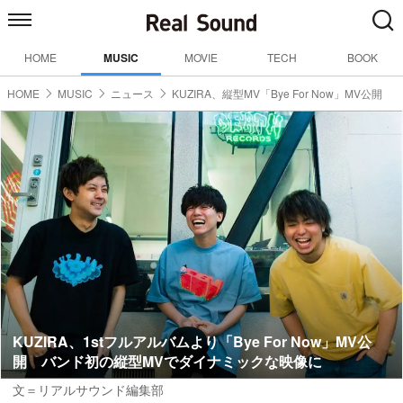
HOME
MUSIC
MOVIE
TECH
BOOK
HOME
MUSIC
ニュース
KUZIRA、縦型MV「Bye For Now」MV公開
KUZIRA、1stフルアルバムより「Bye For Now」MV公
開 バンド初の縦型MVでダイナミックな映像に
文＝リアルサウンド編集部