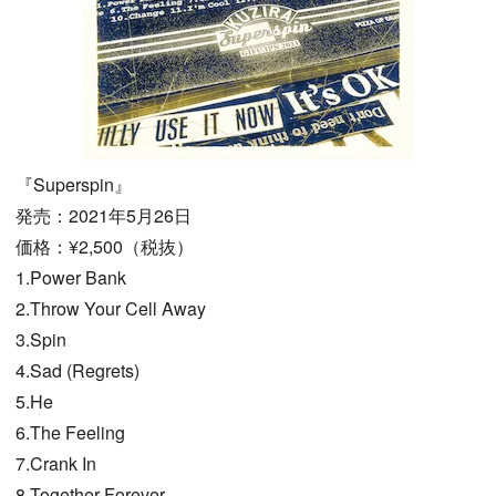
『Superspin』
発売：2021年5月26日
価格：¥2,500（税抜）
1.Power Bank
2.Throw Your Cell Away
3.Spin
4.Sad (Regrets)
5.He
6.The Feeling
7.Crank In
8.Together Forever