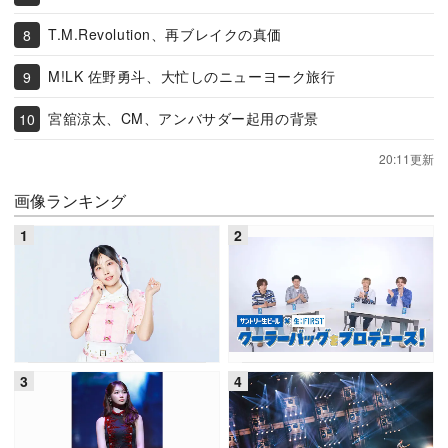
T.M.Revolution、再ブレイクの真価
M!LK 佐野勇斗、大忙しのニューヨーク旅行
宮舘涼太、CM、アンバサダー起用の背景
20:11更新
画像ランキング