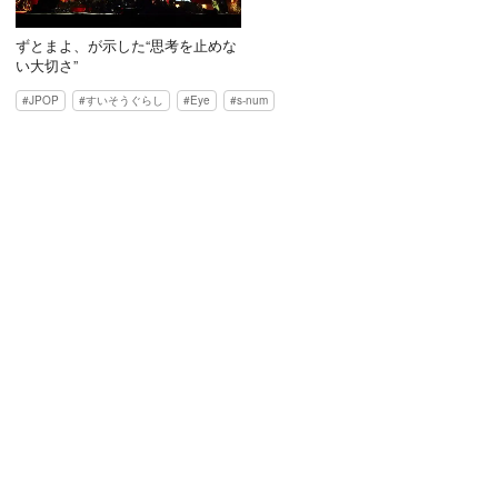
ずとまよ、が示した“思考を止めな
い大切さ”
JPOP
すいそうぐらし
Eye
s-num