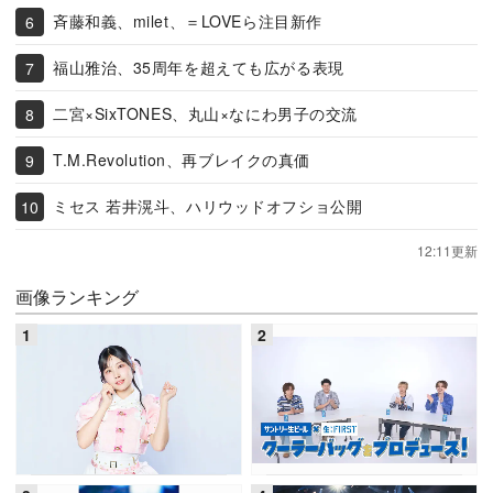
斉藤和義、milet、＝LOVEら注目新作
福山雅治、35周年を超えても広がる表現
二宮×SixTONES、丸山×なにわ男子の交流
T.M.Revolution、再ブレイクの真価
ミセス 若井滉斗、ハリウッドオフショ公開
12:11更新
画像ランキング