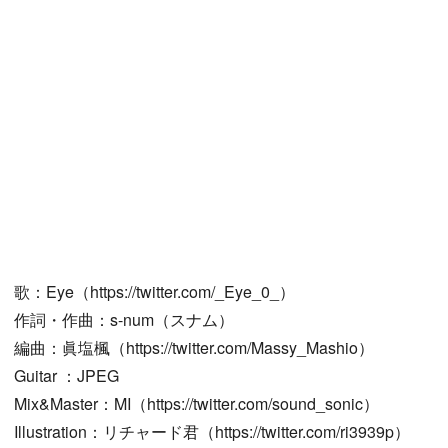
歌：Eye（https://twitter.com/_Eye_0_）
作詞・作曲：s-num（スナム）
編曲：眞塩楓（https://twitter.com/Massy_Mashio）
Guitar ：JPEG
Mix&Master：MI（https://twitter.com/sound_sonic）
Illustration：リチャード君（https://twitter.com/ri3939p）