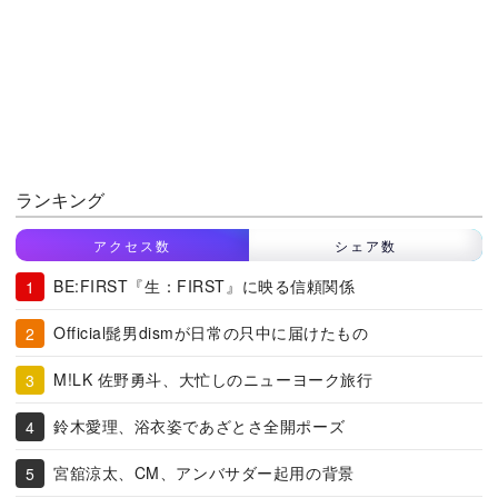
ランキング
アクセス数
シェア数
BE:FIRST『生：FIRST』に映る信頼関係
Official髭男dismが日常の只中に届けたもの
M!LK 佐野勇斗、大忙しのニューヨーク旅行
鈴木愛理、浴衣姿であざとさ全開ポーズ
宮舘涼太、CM、アンバサダー起用の背景