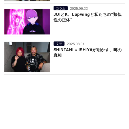
2025.06.22
コラム
JOIとK、Lapwingと私たちの“類似
性の正体”
2025.08.01
文芸
SHINTANI × ISHIYAが明かす、噂の
真相