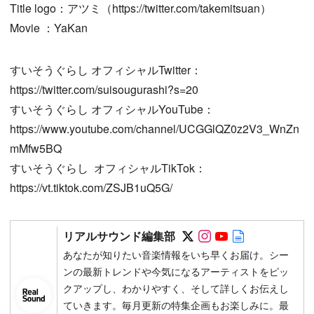
Title logo：アツミ（https://twitter.com/takemitsuan）
Movie ：YaKan
すいそうぐらし オフィシャルTwitter：
https://twitter.com/suisougurashi?s=20
すいそうぐらし オフィシャルYouTube：
https://www.youtube.com/channel/UCGGlQZ0z2V3_WnZn
mMfw5BQ
すいそうぐらし オフィシャルTikTok：
https://vt.tiktok.com/ZSJB1uQ5G/
Follow on SNS
Follow on SNS
Follow on SN
Author web 
リアルサウンド編集部
あなたが知りたい音楽情報をいち早くお届け。シー
ンの最新トレンドや今気になるアーティストをピッ
クアップし、わかりやすく、そして詳しくお伝えし
ていきます。毎月更新の特集企画もお楽しみに。最