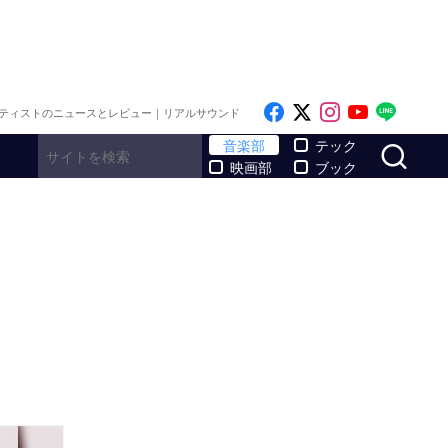
Like on Facebook
Follow on x
Follow on I
Follow o
Follo
ティストのニュースとレビュー｜リアルサウンド
サ
音楽部
テック
映画部
ブック
公開