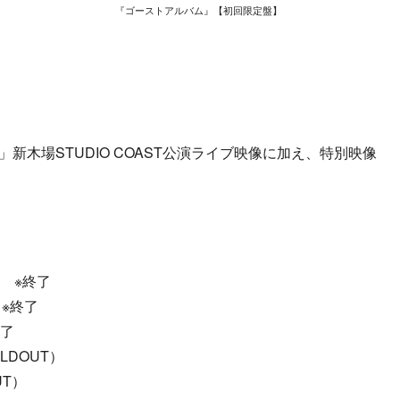
『ゴーストアルバム』【初回限定盤】
020」新木場STUDIO COAST公演ライブ映像に加え、特別映像
L ※終了
 ※終了
終了
OLDOUT）
UT）