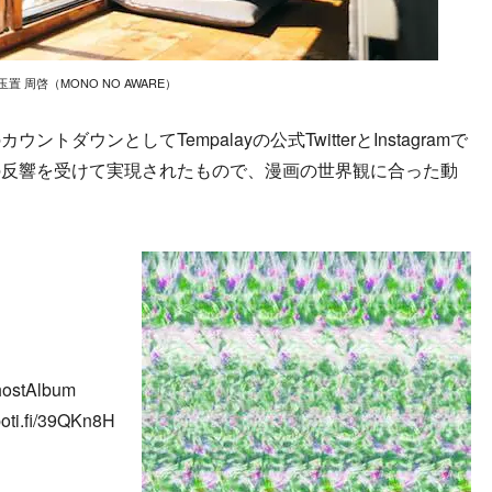
玉置 周啓（MONO NO AWARE）
ウンとしてTempalayの公式TwitterとInstagramで
の反響を受けて実現されたもので、漫画の世界観に合った動
hostAlbum
i.fi/39QKn8H