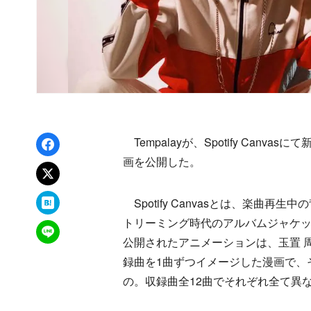
Facebookでシェア
Tempalayが、Spotify Ca
画を公開した。
xでポスト
はてなブックマーク
Spotify Canvasとは、楽曲
トリーミング時代のアルバムジャケ
LINEで送る
公開されたアニメーションは、玉置 周
録曲を1曲ずつイメージした漫画で、それ
の。収録曲全12曲でそれぞれ全て異