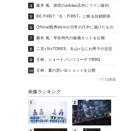
藤井 風、原宿のadidas店外にファン殺到
BE:FIRST『生：FIRST』に映る信頼関係
Official髭男dismが日常の只中に届けたもの
藤井 風、学生時代の秘蔵カットを公開
二宮×SixTONES、丸山×なにわ男子の交流
王林、ショートパンツコーデでBBQ
王林、夏の思い出ショットを公開
17:12更新
画像ランキング