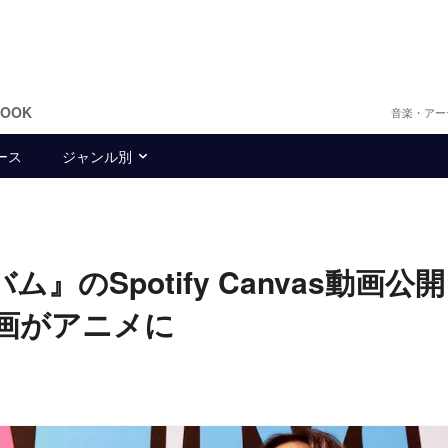
BOOK
音楽・アー
ース
ジャンル別
ム』のSpotify Canvas動画
の漫画がアニメに