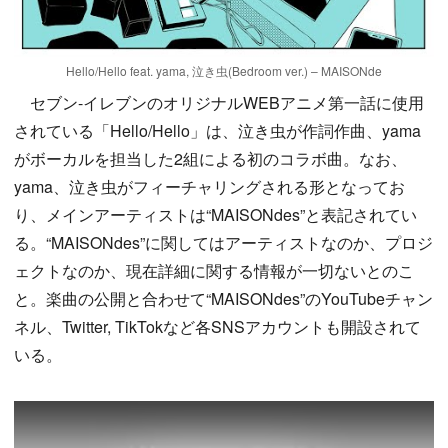
Hello/Hello feat. yama, 泣き虫(Bedroom ver.) – MAISONde
セブン-イレブンのオリジナルWEBアニメ第一話に使用
されている「Hello/Hello」は、泣き虫が作詞作曲、yama
がボーカルを担当した2組による初のコラボ曲。なお、
yama、泣き虫がフィーチャリングされる形となってお
り、メインアーティストは“MAISONdes”と表記されてい
る。“MAISONdes”に関してはアーティストなのか、プロジ
ェクトなのか、現在詳細に関する情報が一切ないとのこ
と。楽曲の公開と合わせて“MAISONdes”のYouTubeチャン
ネル、Twitter, TikTokなど各SNSアカウントも開設されて
いる。