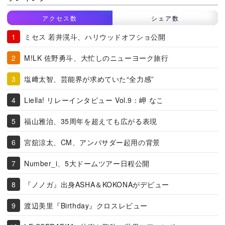
アクセス数
シェア数
ミセス 若井滉斗、ハリウッドオフショ公開
M!LK 佐野勇斗、大忙しのニューヨーク旅行
塩﨑太智、芸能界が求めていた“全力感”
Liella! リレーインタビュー Vol.9：岬 なこ
福山雅治、35周年を超えても広がる表現
宮舘涼太、CM、アンバサダー起用の背景
Number_i、5大ドームツアー日程公開
『ノノガ』出身ASHA＆KOKONAがデビュー
渡辺美里『Birthday』クロスレビュー