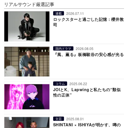
リアルサウンド厳選記事
2026.07.11
連載
ロックスターと過ごした記憶：櫻井敦
司
2026.08.05
国内ドラマ
『風、薫る』板橋駿谷の安心感が光る
2025.06.22
コラム
JOIとK、Lapwingと私たちの“類似
性の正体”
2025.08.01
文芸
SHINTANI × ISHIYAが明かす、噂の