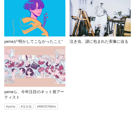
yamaが“明かしてこなかったこと”
泣き虫、謎に包まれた実像に迫る
yamaら、今年注目のネット発アー
ティスト
yama
泣き虫
MAISONdes