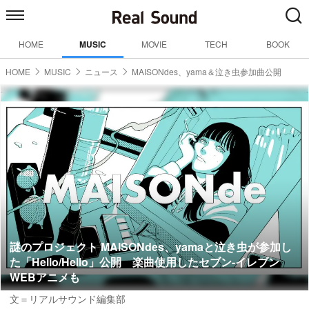
HOME
MUSIC
MOVIE
TECH
BOOK
HOME
MUSIC
ニュース
MAISONdes、yama＆泣き虫参加曲公開
謎のプロジェクト MAISONdes、yamaと泣き虫が参加し
た「Hello/Hello」公開 楽曲使用したセブン-イレブン
WEBアニメも
文＝リアルサウンド編集部