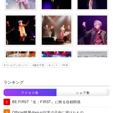
ゴールデンボンバー
藤谷千明
バンド
V系
ランキング
アクセス数
シェア数
BE:FIRST『生：FIRST』に映る信頼関係
Official髭男dismが日常の只中に届けたもの