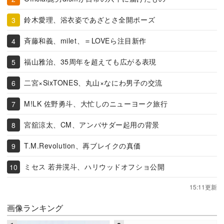
鈴木愛理、浴衣姿であざとさ全開ポーズ
斉藤和義、milet、＝LOVEら注目新作
福山雅治、35周年を超えても広がる表現
二宮×SixTONES、丸山×なにわ男子の交流
M!LK 佐野勇斗、大忙しのニューヨーク旅行
宮舘涼太、CM、アンバサダー起用の背景
T.M.Revolution、再ブレイクの真価
ミセス 若井滉斗、ハリウッドオフショ公開
15:11更新
画像ランキング