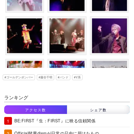
ゴールデンボンバー
藤谷千明
バンド
V系
ランキング
アクセス数
シェア数
BE:FIRST『生：FIRST』に映る信頼関係
Official髭男dismが日常の只中に届けたもの