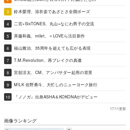
鈴木愛理、浴衣姿であざとさ全開ポーズ
二宮×SixTONES、丸山×なにわ男子の交流
斉藤和義、milet、＝LOVEら注目新作
福山雅治、35周年を超えても広がる表現
T.M.Revolution、再ブレイクの真価
宮舘涼太、CM、アンバサダー起用の背景
M!LK 佐野勇斗、大忙しのニューヨーク旅行
『ノノガ』出身ASHA＆KOKONAがデビュー
17:11更新
画像ランキング