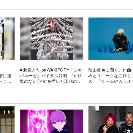
Ado迎えたjon-YAKITORY「シカ
秋山黄色に聞く、作曲
系譜に連
バネーゼ」バイラル好調 “やり
めとユニークな曲作り
ーティ
場のない心情”を描いた現代のミ
ス 「ゲームやカラオ
クスチャーロック
感覚」