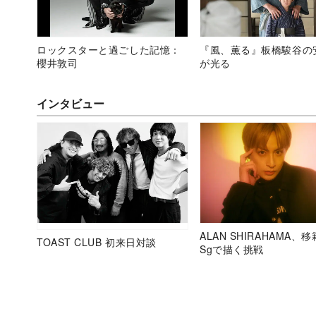
ロックスターと過ごした記憶：
『風、薫る』板橋駿谷の
櫻井敦司
が光る
インタビュー
ALAN SHIRAHAMA、
TOAST CLUB 初来日対談
Sgで描く挑戦