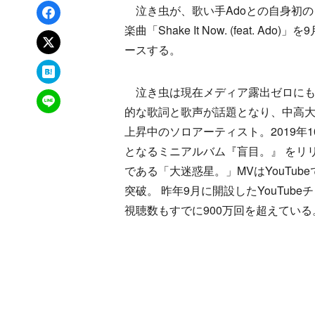
Facebookでシェア
泣き虫が、歌い手Adoとの自身初の
楽曲「Shake It Now. (feat. Ado
xでポスト
ースする。
はてなブックマーク
泣き虫は現在メディア露出ゼロにも
LINEで送る
的な歌詞と歌声が話題となり、中高
上昇中のソロアーティスト。2019年
となるミニアルバム『盲目。』 をリ
である「大迷惑星。」MVはYouTube
突破。 昨年9月に開設したYouTub
視聴数もすでに900万回を超えている