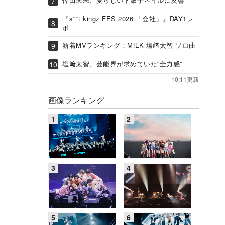
『s**t kingz FES 2026 「会社」』DAY1レ
ポ
新着MVランキング：M!LK 塩﨑太智 ソロ曲
塩﨑太智、芸能界が求めていた“全力感”
10:11更新
画像ランキング