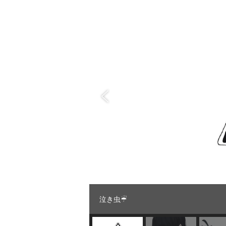
泣き虫☔︎