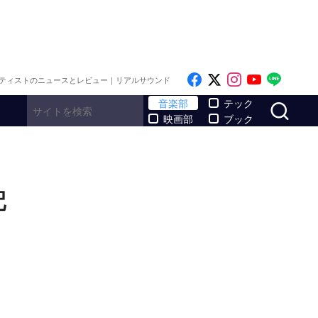
Like on Facebook
Follow on x
Follow on I
Follow o
Follo
ティストのニュースとレビュー｜リアルサウンド
サ
音楽部
テック
映画部
ブック
配