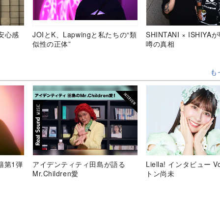
安心感
JOIとK、Lapwingと私たちの“類
SHINTANI × ISHIY
似性の正体”
噂の真相
も
移籍第1弾
アイデンティティ田島が語る
Liella! インタビュー V
Mr.Children愛
トン尚未