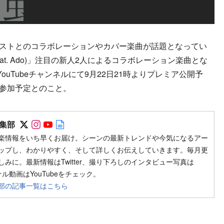
ストとのコラボレーションやカバー楽曲が話題となってい
. (feat. Ado)」注目の新人2人によるコラボレーション楽曲とな
uTubeチャンネルにて9月22日21時よりプレミア公開予
に参加予定とのこと。
Follow on SNS
Follow on SNS
Follow on SNS
Author web site
集部
楽情報をいち早くお届け。シーンの最新トレンドや今気になるアー
ップし、わかりやすく、そして詳しくお伝えしていきます。毎月更
みに。最新情報はTwitter、撮り下ろしのインタビュー写真は
ジナル動画はYouTubeをチェック。
部の記事一覧はこちら