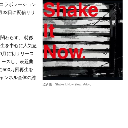
コラボレーション
)」を9月23日に配信リリ
関わらず、 特徴
大生を中心に人気急
10月に初リリース
リースし、表題曲
で500万回再生を
eチャンネル全体の総
泣き虫「Shake It Now. (feat. Ado)」
。