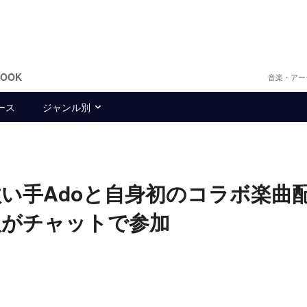
BOOK
音楽・アー
ース
ジャンル別
ス
い手Adoと自身初のコラボ楽曲
人がチャットで参加