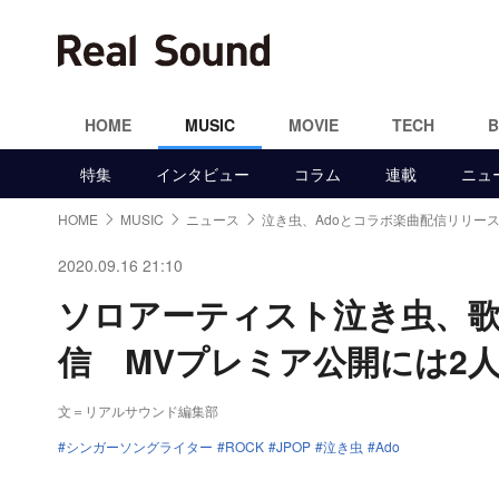
HOME
MUSIC
MOVIE
TECH
特集
インタビュー
コラム
連載
ニュ
HOME
MUSIC
ニュース
泣き虫、Adoとコラボ楽曲配信リリー
2020.09.16 21:10
ソロアーティスト泣き虫、歌
信 MVプレミア公開には2
文＝リアルサウンド編集部
シンガーソングライター
ROCK
JPOP
泣き虫
Ado