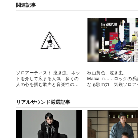
関連記事
ソロアーティスト 泣き虫、ネッ
秋山黄色、泣き虫、
トを介して広まる人気 多くの
Maica_n……ロックの
人の心を掴む歌声と音楽性の幅
なる歌の力 気鋭ソロア
広さ
スト3組に注目
リアルサウンド厳選記事