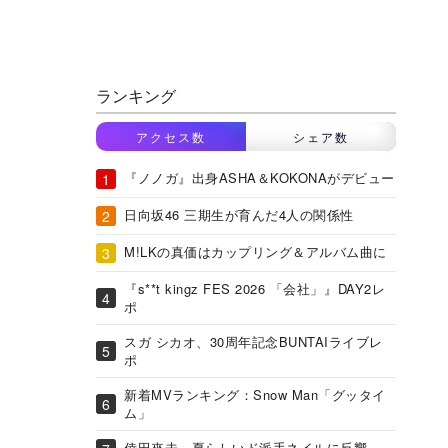
ランキング
アクセス数
シェア数
『ノノガ』出身ASHA＆KOKONAがデビュー
日向坂46 三期生が育んだ4人の関係性
M!LKの真価はカップリング＆アルバム曲に
『s**t kingz FES 2026 「会社」』DAY2レ
ポ
スガ シカオ、30周年記念BUNTAIライブレ
ポ
新着MVランキング：Snow Man「グッタイ
ム」
倖田來未、夏らしいド派手ネイルに反響