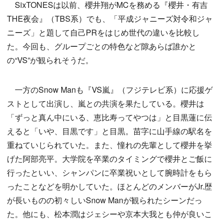
SixTONESは以前、櫻井翔がMCを務める『櫻井・有吉
THE夜会』（TBS系）でも、「平成ジャニーズ対令和ジャ
ニーズ」と題して自己PRをはじめ世代の違いを比較し
た。今回も、グループごとの特色など隙あらば誰かと
の“VS”が観られそうだ。
一方のSnow Manも『VS嵐』（フジテレビ系）に応援ゲ
ストとして出演し、嵐との共演を果たしている。櫻井は
「ずっと真ん中にいる、恵比寿ってやつは」と目黒蓮に伝
えると「いや、目黒です」と目黒。苗字に山手線の駅名を
重ねていじられていた。また、憧れの先輩として櫻井を挙
げた阿部亮平。大学院を卒業のタイミングで櫻井とご飯に
行ったといい、シャンパンに卒業祝いとして腕時計をもら
ったことなどを明かしていた。ほとんどのメンバーがJr.歴
が長いものの初々しいSnow Manが観られたシーンだっ
た。他にも、松本潤はジェシーや京本大我とも仲が良いこ