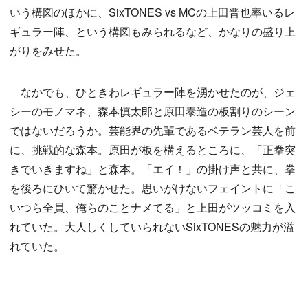
いう構図のほかに、SixTONES vs MCの上田晋也率いるレ
ギュラー陣、という構図もみられるなど、かなりの盛り上
がりをみせた。
なかでも、ひときわレギュラー陣を湧かせたのが、ジェ
シーのモノマネ、森本慎太郎と原田泰造の板割りのシーン
ではないだろうか。芸能界の先輩であるベテラン芸人を前
に、挑戦的な森本。原田が板を構えるところに、「正拳突
きでいきますね」と森本。「エイ！」の掛け声と共に、拳
を後ろにひいて驚かせた。思いがけないフェイントに「こ
いつら全員、俺らのことナメてる」と上田がツッコミを入
れていた。大人しくしていられないSixTONESの魅力が溢
れていた。