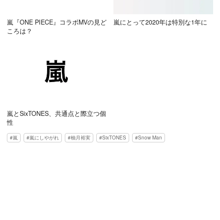
嵐『ONE PIECE』コラボMVの見ど
嵐にとって2020年は特別な1年に
ころは？
嵐とSixTONES、共通点と際立つ個
性
嵐
嵐にしやがれ
柚月裕実
SixTONES
Snow Man