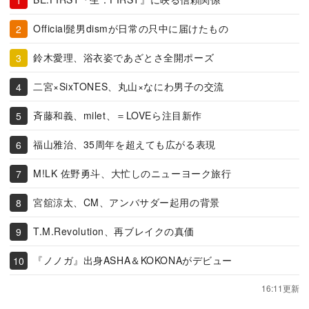
Official髭男dismが日常の只中に届けたもの
鈴木愛理、浴衣姿であざとさ全開ポーズ
二宮×SixTONES、丸山×なにわ男子の交流
斉藤和義、milet、＝LOVEら注目新作
福山雅治、35周年を超えても広がる表現
M!LK 佐野勇斗、大忙しのニューヨーク旅行
宮舘涼太、CM、アンバサダー起用の背景
T.M.Revolution、再ブレイクの真価
『ノノガ』出身ASHA＆KOKONAがデビュー
16:11更新