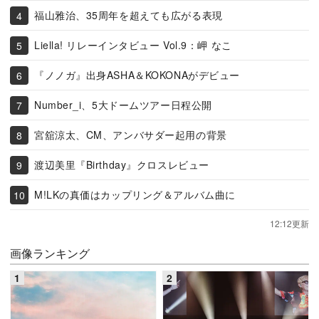
福山雅治、35周年を超えても広がる表現
Liella! リレーインタビュー Vol.9：岬 なこ
『ノノガ』出身ASHA＆KOKONAがデビュー
Number_i、5大ドームツアー日程公開
宮舘涼太、CM、アンバサダー起用の背景
渡辺美里『Birthday』クロスレビュー
M!LKの真価はカップリング＆アルバム曲に
12:12更新
画像ランキング