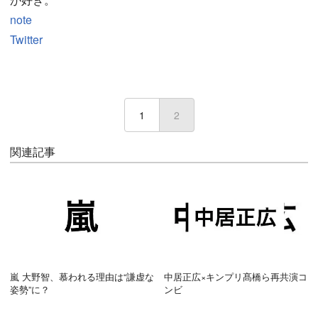
note
Twitter
1
2
(current)
関連記事
嵐 大野智、慕われる理由は“謙虚な
中居正広×キンプリ髙橋ら再共演コ
姿勢”に？
ンビ