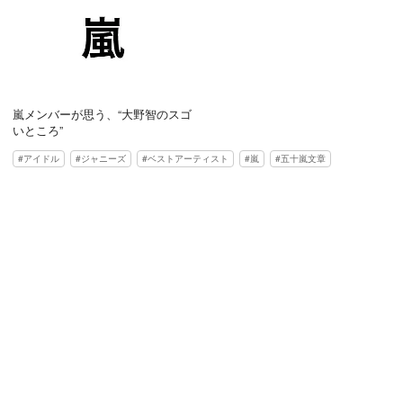
嵐メンバーが思う、“大野智のスゴ
いところ”
アイドル
ジャニーズ
ベストアーティスト
嵐
五十嵐文章