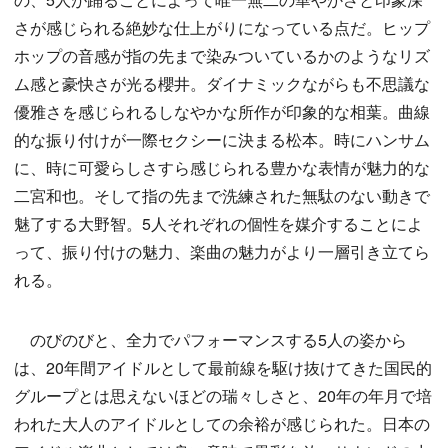
さが感じられる絶妙な仕上がりになっている点だ。ヒップ
ホップの音感が指の先まで染みついているかのようなリズ
ム感と豪快さが光る櫻井。ダイナミックながらも不思議な
優雅さを感じられるしなやかな所作が印象的な相葉。曲線
的な振り付けが一際セクシーに決まる松本。時にハンサム
に、時に可愛らしさすら感じられる豊かな表情が魅力的な
二宮和也。そして指の先まで洗練された無駄のない動きで
魅了する大野智。5人それぞれの個性を媒介することによ
って、振り付けの魅力、楽曲の魅力がより一層引き立てら
れる。
のびのびと、全力でパフォーマンスする5人の姿から
は、20年間アイドルとして最前線を駆け抜けてきた国民的
グループとは思えないほどの瑞々しさと、20年の年月で培
われた大人のアイドルとしての余裕が感じられた。日本の