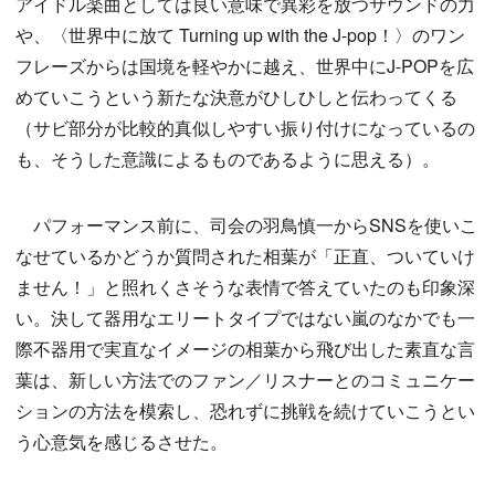
アイドル楽曲としては良い意味で異彩を放つサウンドの力
や、〈世界中に放て Turning up with the J-pop！〉のワン
フレーズからは国境を軽やかに越え、世界中にJ-POPを広
めていこうという新たな決意がひしひしと伝わってくる
（サビ部分が比較的真似しやすい振り付けになっているの
も、そうした意識によるものであるように思える）。
パフォーマンス前に、司会の羽鳥慎一からSNSを使いこ
なせているかどうか質問された相葉が「正直、ついていけ
ません！」と照れくさそうな表情で答えていたのも印象深
い。決して器用なエリートタイプではない嵐のなかでも一
際不器用で実直なイメージの相葉から飛び出した素直な言
葉は、新しい方法でのファン／リスナーとのコミュニケー
ションの方法を模索し、恐れずに挑戦を続けていこうとい
う心意気を感じるさせた。