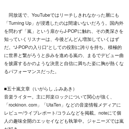
同放送で、YouTubeではリーチしきれなかった層にも
「Turning Up」が浸透したのは間違いないだろう。国内外
を問わず「嵐」という扉からJ-POPに触れ、その奥深さを
知っていくリスナーは、今後どんどん増加していくはず
だ。“J-POPの入り口”としての役割に誇りを持ち、積極的
に世界と繋がろうと歩みを進める嵐の、まるでデビュー曲
を披露するかのような決意と自信に満ちた姿に胸が熱くな
るパフォーマンスだった。
■五十嵐文章（いがらし ふみあき）
音楽ライター。主に邦楽ロックについて関心が強く、
「rockinon. com」「UtaTen」などの音楽情報メディアに
レビュー/ライブレポート/コラムなどを掲載。noteにて個
人の趣味全開のエッセイなども執筆中。ジャニーズでは嵐
が好き。