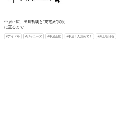
中居正広、出川哲朗と“充電旅”実現
に至るまで
アイドル
ジャニーズ
中居正広
中居くん決めて！
井上明日香