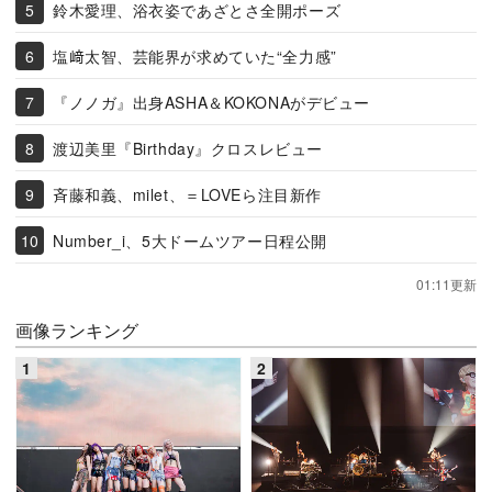
鈴木愛理、浴衣姿であざとさ全開ポーズ
塩﨑太智、芸能界が求めていた“全力感”
『ノノガ』出身ASHA＆KOKONAがデビュー
渡辺美里『Birthday』クロスレビュー
斉藤和義、milet、＝LOVEら注目新作
Number_i、5大ドームツアー日程公開
01:11更新
画像ランキング