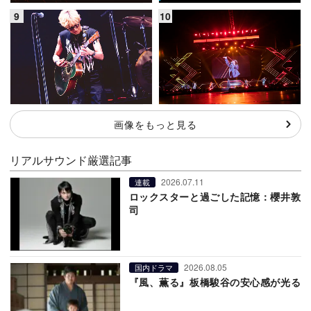
画像をもっと見る
リアルサウンド厳選記事
2026.07.11
連載
ロックスターと過ごした記憶：櫻井敦
司
2026.08.05
国内ドラマ
『風、薫る』板橋駿谷の安心感が光る