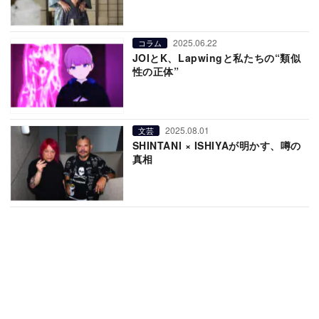
2025.06.22
コラム
JOIとK、Lapwingと私たちの“類似
性の正体”
2025.08.01
文芸
SHINTANI × ISHIYAが明かす、噂の
真相