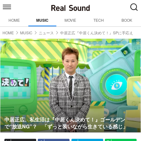
HOME
MUSIC
MOVIE
TECH
BOOK
HOME
MUSIC
ニュース
中居正広『中居くん決めて！』SPに手応え
中居正広、私生活は『中居くん決めて！』ゴールデン
で“放送NG”？ 「ずっと装いながら生きている感じ」