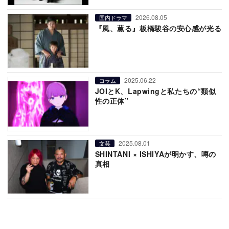
2026.08.05
国内ドラマ
『風、薫る』板橋駿谷の安心感が光る
2025.06.22
コラム
JOIとK、Lapwingと私たちの“類似
性の正体”
2025.08.01
文芸
SHINTANI × ISHIYAが明かす、噂の
真相