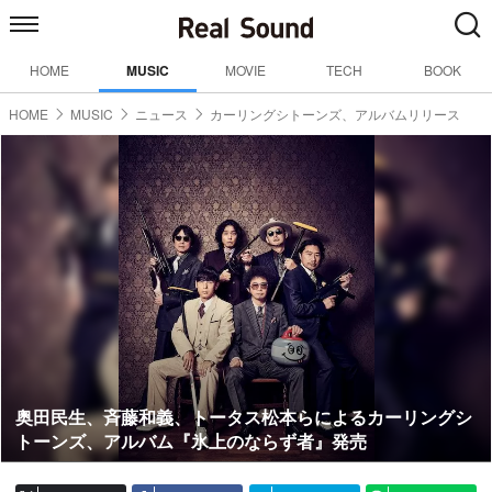
HOME
MUSIC
MOVIE
TECH
BOOK
HOME
MUSIC
ニュース
カーリングシトーンズ、アルバムリリース
奥田民生、斉藤和義、トータス松本らによるカーリングシ
トーンズ、アルバム『氷上のならず者』発売