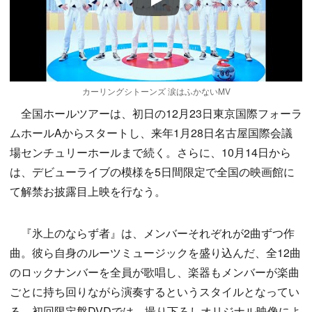
Play
カーリングシトーンズ 涙はふかないMV
全国ホールツアーは、初日の12月23日東京国際フォーラ
ムホールAからスタートし、来年1月28日名古屋国際会議
場センチュリーホールまで続く。さらに、10月14日から
は、デビューライブの模様を5日間限定で全国の映画館に
て解禁お披露目上映を行なう。
『氷上のならず者』は、メンバーそれぞれが2曲ずつ作
曲。彼ら自身のルーツミュージックを盛り込んだ、全12曲
のロックナンバーを全員が歌唱し、楽器もメンバーが楽曲
ごとに持ち回りながら演奏するというスタイルとなってい
る。初回限定盤DVDでは、撮り下ろしオリジナル映像によ