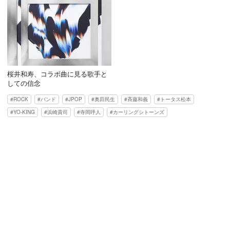
桜井和寿、コラボ曲に見る歌手と
しての信念
ROCK
バンド
JPOP
奥田民生
斉藤和義
トータス松本
YO-KING
浜崎貴司
寺岡呼人
カーリングシトーンズ