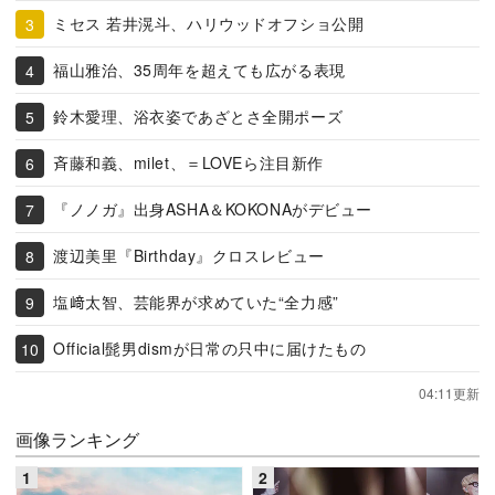
ミセス 若井滉斗、ハリウッドオフショ公開
福山雅治、35周年を超えても広がる表現
鈴木愛理、浴衣姿であざとさ全開ポーズ
斉藤和義、milet、＝LOVEら注目新作
『ノノガ』出身ASHA＆KOKONAがデビュー
渡辺美里『Birthday』クロスレビュー
塩﨑太智、芸能界が求めていた“全力感”
Official髭男dismが日常の只中に届けたもの
04:11更新
画像ランキング