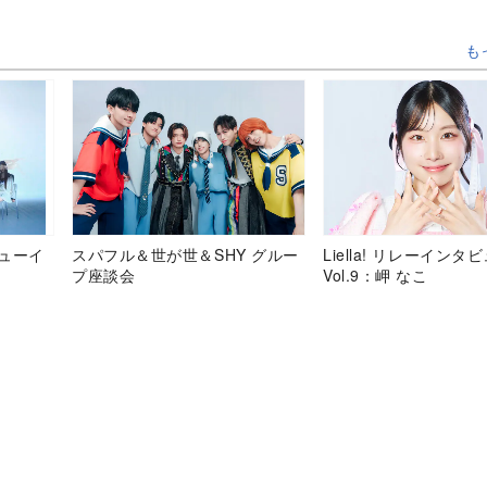
も
デビューイ
スパフル＆世が世＆SHY グルー
Liella! リレーインタ
プ座談会
Vol.9：岬 なこ