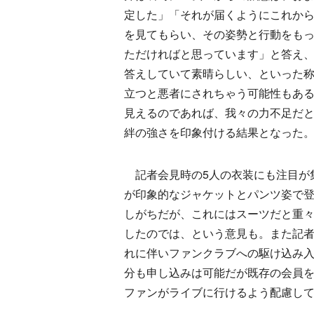
定した」「それが届くようにこれか
を見てもらい、その姿勢と行動をも
ただければと思っています」と答え、
答えしていて素晴らしい、といった
立つと悪者にされちゃう可能性もあ
見えるのであれば、我々の力不足だ
絆の強さを印象付ける結果となった
記者会見時の5人の衣装にも注目が
が印象的なジャケットとパンツ姿で
しがちだが、これにはスーツだと重
したのでは、という意見も。また記
れに伴いファンクラブへの駆け込み
分も申し込みは可能だが既存の会員
ファンがライブに行けるよう配慮し