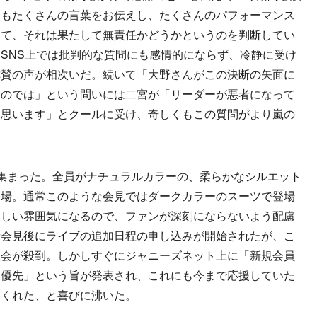
らもたくさんの言葉をお伝えし、たくさんのパフォーマンス
って、それは果たして無責任かどうかというのを判断してい
SNS上では批判的な質問にも感情的にならず、冷静に受け
称賛の声が相次いだ。続いて「大野さんがこの決断の矢面に
るのでは」という問いには二宮が「リーダーが悪者になって
と思います」とクールに受け、奇しくもこの質問がより嵐の
。
集まった。全員がナチュラルカラーの、柔らかなシルエット
登場。通常このような会見ではダークカラーのスーツで登場
々しい雰囲気になるので、ファンが深刻にならないよう配慮
者会見後にライブの追加日程の申し込みが開始されたが、こ
入会が殺到。しかしすぐにジャニーズネット上に「新規会員
を優先」という旨が発表され、これにも今まで応援していた
てくれた、と喜びに沸いた。