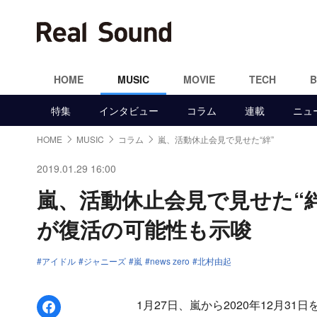
HOME
MUSIC
MOVIE
TECH
特集
インタビュー
コラム
連載
ニュ
HOME
MUSIC
コラム
嵐、活動休止会見で見せた“絆”
2019.01.29 16:00
嵐、活動休止会見で見せた“絆”
が復活の可能性も示唆
アイドル
ジャニーズ
嵐
news zero
北村由起
Facebookでシェア
1月27日、嵐から2020年12月3