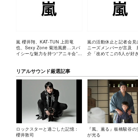
嵐 櫻井翔、KAT-TUN 上田竜
嵐の活動休止と記者会見
也、Sexy Zone 菊池風磨…スパ
ニーズメンバーが言及 
イシーな魅力を持つ“アニキ会”メ
介「改めてこの5人が好
ンバー
て」
リアルサウンド厳選記事
ロックスターと過ごした記憶：
『風、薫る』板橋駿谷の
櫻井敦司
が光る