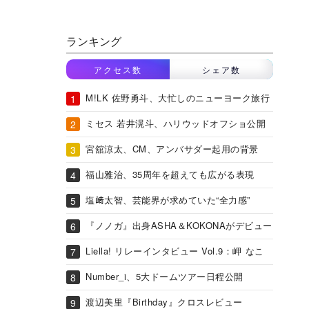
ランキング
アクセス数
シェア数
M!LK 佐野勇斗、大忙しのニューヨーク旅行
ミセス 若井滉斗、ハリウッドオフショ公開
宮舘涼太、CM、アンバサダー起用の背景
福山雅治、35周年を超えても広がる表現
塩﨑太智、芸能界が求めていた“全力感”
『ノノガ』出身ASHA＆KOKONAがデビュー
Liella! リレーインタビュー Vol.9：岬 なこ
Number_i、5大ドームツアー日程公開
渡辺美里『Birthday』クロスレビュー