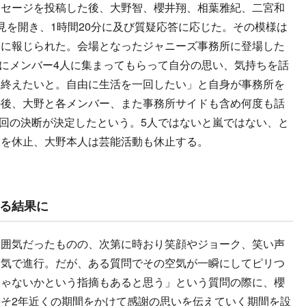
ッセージを投稿した後、大野智、櫻井翔、相葉雅紀、二宮和
見を開き、1時間20分に及び質疑応答に応じた。その模様は
的に報じられた。会場となったジャニーズ事務所に登場した
ごろにメンバー4人に集まってもらって自分の思い、気持ちを話
を終えたいと。自由に生活を一回したい」と自身が事務所を
の後、大野と各メンバー、また事務所サイドも含め何度も話
に今回の決断が決定したという。5人ではないと嵐ではない、と
動を休止、大野本人は芸能活動も休止する。
る結果に
囲気だったものの、次第に時おり笑顔やジョーク、笑い声
囲気で進行。だが、ある質問でその空気が一瞬にしてピリつ
じゃないかという指摘もあると思う」という質問の際に、櫻
そ2年近くの期間をかけて感謝の思いを伝えていく期間を設