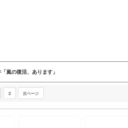
井「嵐の復活、あります」
current)
2
次ページ