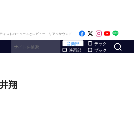
Like on Facebook
Follow on x
Follow on I
Follow o
Follo
ティストのニュースとレビュー｜リアルサウンド
サ
音楽部
テック
映画部
ブック
櫻井翔