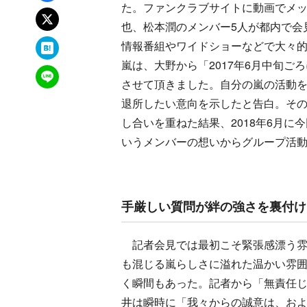
た。ファンクラブサイトに動画でメ
xでポスト
也、松本潤のメンバー5人が都内で会
はてなブックマーク
情報番組やワイドショーなどで大々
嵐は、大野から「2017年6月中旬
LINEで送る
させて頂きました。自分の嵐の活動
退所したい意向を示したと告白。そ
し合いを重ねた結果、2018年6月
いうメンバーの想いからグループ活
手厳しい質問が絆の強さを裏付け
記者会見では最初こそ緊張感漂う雰
も混じる嵐らしさに溢れた温かい雰
く瞬間もあった。記者から「無責任
井は瞬時に「我々からの誠意は、およ