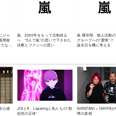
にジャ
嵐、2020年をもって活動休止
嵐 櫻井翔、個人活動
風間俊
へ “5人で嵐”の思いで下された
グループへの“愛情”？
きだなっ
決断とファンへの思い
誕生日を機に考える
安心感
JOIとK、Lapwingと私たちの“類
SHINTANI × ISHIY
似性の正体”
噂の真相