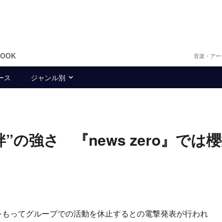
BOOK
音楽・アー
ース
ジャンル別
の強さ 『news zero』では
1日をもってグループでの活動を休止するとの電撃発表が行われ