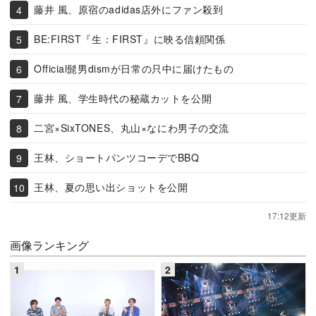
藤井 風、原宿のadidas店外にファン殺到
BE:FIRST『生：FIRST』に映る信頼関係
Official髭男dismが日常の只中に届けたもの
藤井 風、学生時代の秘蔵カットを公開
二宮×SixTONES、丸山×なにわ男子の交流
王林、ショートパンツコーデでBBQ
王林、夏の思い出ショットを公開
17:12更新
画像ランキング