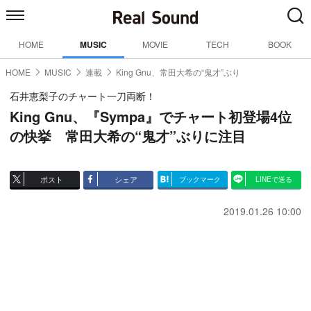
HOME
MUSIC
MOVIE
TECH
BOOK
HOME
MUSIC
連載
King Gnu、常田大希の“鬼才”ぶり
石井恵梨子のチャート一刀両断！
King Gnu、『Sympa』でチャート初登場4位
の快挙 常田大希の“鬼才”ぶりに注目
ポスト
シェア
ブックマーク
LINEで送る
2019.01.26 10:00