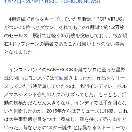
1月14日～2019年1月20日・ORICON NEWS）
4週連続で首位をキープしていた星野源『POP VIRUS』
がついに5位へとダウン。それでもこの1週間で約1.2万枚
のセールス、累計では軽く35万枚を突破しており、彼が現
在Jポップシーンの覇者であることは疑いようのない事実
となりました。
インストバンドのSAKEROCKを経てソロに至った星野
源の“根っこ”については
前回
書きましたが、作品をリリー
スしていた当時所属していたのは、名門インディレーベル
／マネジメント会社のカクバリズムでした。もっとも、活
動の規模がだんだん大きくなり、インディでは手が回らな
いと判断したのか、2015年からはアミューズに移籍。これ
は大手事務所が目をつけ、養成し、満を持して売り出すと
いった、昔ながらの“スター誕生”とは異なるストーリーで