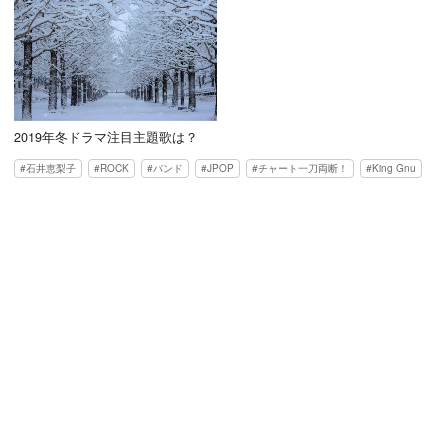
2019年冬ドラマ注目主題歌は？
石井恵梨子
ROCK
バンド
JPOP
チャート一刀両断！
King Gnu