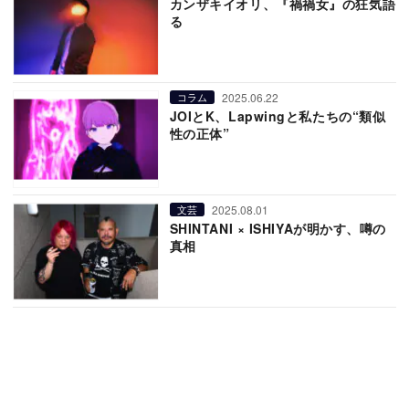
カンザキイオリ、『禍禍女』の狂気語
る
2025.06.22
コラム
JOIとK、Lapwingと私たちの“類似
性の正体”
2025.08.01
文芸
SHINTANI × ISHIYAが明かす、噂の
真相