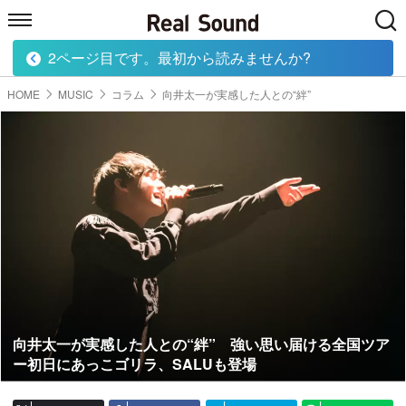
2ページ目です。最初から読みませんか?
HOME
MUSIC
MOVIE
TECH
BOOK
HOME
MUSIC
コラム
向井太一が実感した人との“絆”
向井太一が実感した人との“絆” 強い思い届ける全国ツア
ー初日にあっこゴリラ、SALUも登場