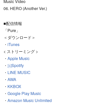
Music Video
06. HERO (Another Ver.)
■配信情報
「Pure」
＜ダウンロード＞
・
iTunes
< ストリーミング >
・
Apple Music
・
￼Spotify
・
LINE MUSIC
・
AWA
・
KKBOX
・
Google Play Music
・
Amazon Music Unlimited