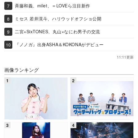
斉藤和義、milet、＝LOVEら注目新作
ミセス 若井滉斗、ハリウッドオフショ公開
二宮×SixTONES、丸山×なにわ男子の交流
『ノノガ』出身ASHA＆KOKONAがデビュー
11:11更新
画像ランキング