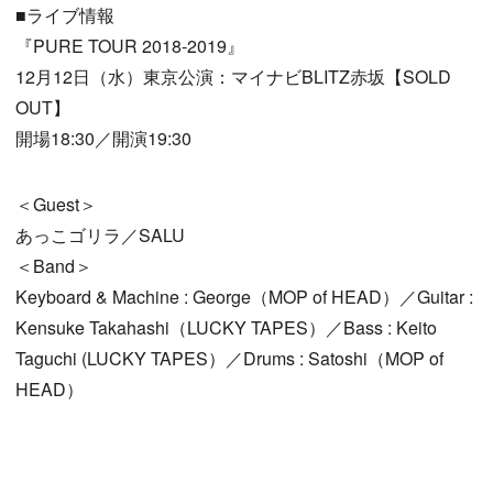
■ライブ情報
『PURE TOUR 2018-2019』
12月12日（水）東京公演：マイナビBLITZ赤坂【SOLD
OUT】
開場18:30／開演19:30
＜Guest＞
あっこゴリラ／SALU
＜Band＞
Keyboard & Machine : George（MOP of HEAD）／Guitar :
Kensuke Takahashi（LUCKY TAPES）／Bass : Keito
Taguchi (LUCKY TAPES）／Drums : Satoshi（MOP of
HEAD）