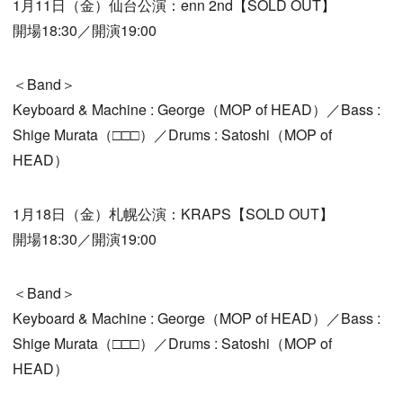
1月11日（金）仙台公演：enn 2nd【SOLD OUT】
開場18:30／開演19:00
＜Band＞
Keyboard & Machine : George（MOP of HEAD）／Bass :
Shige Murata（□□□）／Drums : Satoshi（MOP of
HEAD）
1月18日（金）札幌公演：KRAPS【SOLD OUT】
開場18:30／開演19:00
＜Band＞
Keyboard & Machine : George（MOP of HEAD）／Bass :
Shige Murata（□□□）／Drums : Satoshi（MOP of
HEAD）