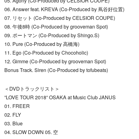
05. Agony (Co-Produced by CELSIOR COUPE)
06. Answer feat. KREVA (Co-Produced by 蔦谷好位置)
07. リセット (Co-Produced by CELSIOR COUPE)
08. 午後8時 (Co-Produced by grooveman Spot)
09. ポートマン (Co-Produced by Shingo.S)
10. Pure (Co-Produced by 高橋海)
11. Ego (Co-Produced by Chocoholic)
12. Gimme (Co-Produced by grooveman Spot)
Bonus Track. Siren (Co-Produced by tofubeats)
＜DVDトラックリスト＞
”LOVE TOUR 2018” OSAKA at Music Club JANUS
01. FREER
02. FLY
03. Blue
04. SLOW DOWN 05. 空