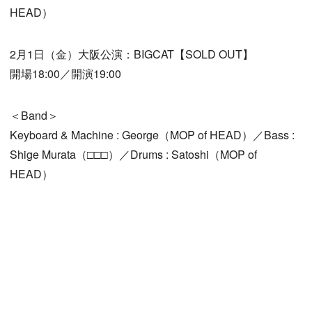
HEAD）
2月1日（金）大阪公演：BIGCAT【SOLD OUT】
開場18:00／開演19:00
＜Band＞
Keyboard & Machine : George（MOP of HEAD）／Bass :
Shige Murata（□□□）／Drums : Satoshi（MOP of
HEAD）