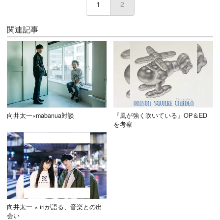
1
2
(current)
関連記事
向井太一×mabanua対談
『風が強く吹いている』OP＆ED
を考察
向井太一 × iriが語る、音楽との出
会い