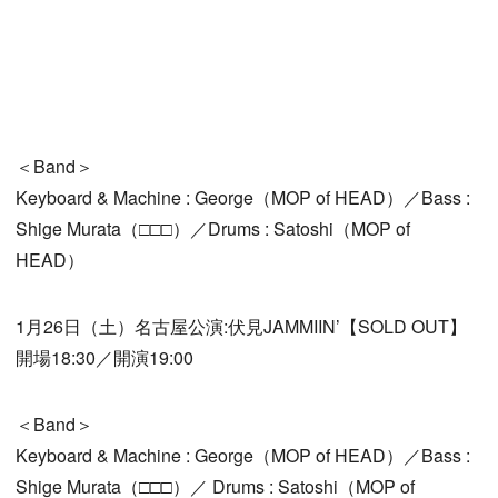
＜Band＞
Keyboard & Machine : George（MOP of HEAD）／Bass :
Shige Murata（□□□）／Drums : Satoshi（MOP of
HEAD）
1月26日（土）名古屋公演:伏見JAMMIIN’【SOLD OUT】
開場18:30／開演19:00
＜Band＞
Keyboard & Machine : George（MOP of HEAD）／Bass :
Shige Murata（□□□）／ Drums : Satoshi（MOP of