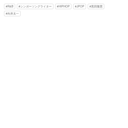
R&B
シンガーソングライター
HIPHOP
JPOP
黒田隆憲
向井太一